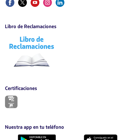
Libro de Reclamaciones
El
enlace
se
abrirá
en
nueva
pestaña.
Certificaciones
El
enlace
se
abrirá
en
nueva
Nuestra app en tu teléfono
pestaña.
Descárgala
Descárgala