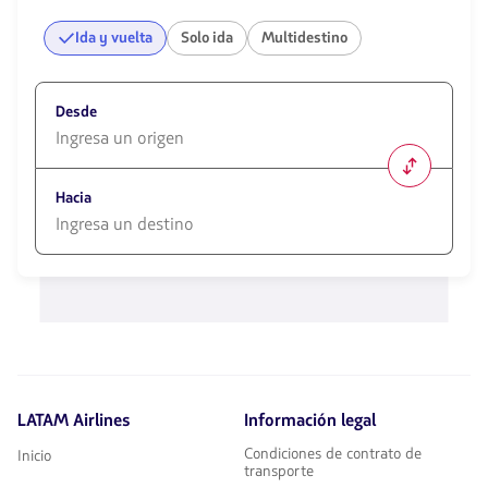
Ida y vuelta
Solo ida
Multidestino
Desde
1580
opciones
Hacia
disponibles.
Usa
las
1580
teclas
opciones
de
disponibles.
flechas
Usa
para
las
navegar
teclas
de
flechas
LATAM Airlines
Información legal
para
navegar
Condiciones de contrato de
Inicio
transporte