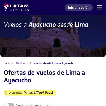
Saltar
Saltar al
Latam
Iniciar sesión
al
contenido
Navegación
Ingresar a mi cuenta L
Airlines
de
menú.
principal.
secciones
de
LIM-
Vuelos a
Ayacucho
desde
Lima
usuario.
AYP
Inicio
Destinos
Vuelos desde Lima a Ayacucho
Ofertas de vuelos de Lima a
Ayacucho
¡Acumula
Millas LATAM Pass!
Ver ofertas en millas