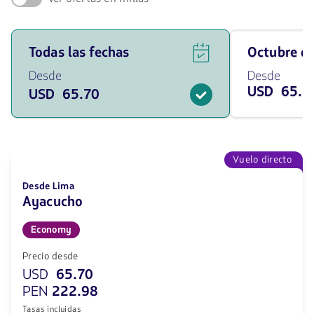
Ver
Viaja
Todas las fechas
octubre 
ofertas
en
de
Octubre
Desde
Desde
vuelos
de
USD 65.7
USD 65.70
para
2026
todas
desde
las
65.7
fechas
USD
desde
65.7
Vuelo directo
USD.
Desde Lima
Ayacucho
Economy
Precio desde
USD
65.70
PEN
222.98
Tasas incluidas