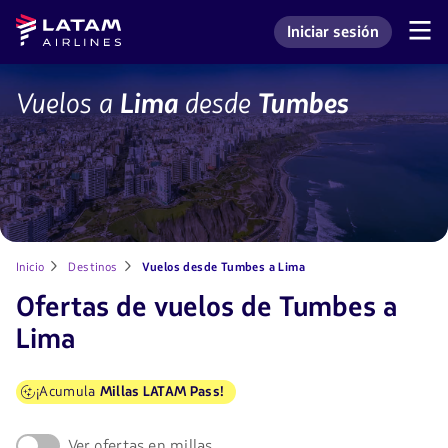
Saltar
Saltar al
Latam
Iniciar sesión
al
contenido
Navegación
Ingresar a mi cuenta L
Airlines
de
menú.
principal.
secciones
de
TBP-
Vuelos a
Lima
desde
Tumbes
usuario.
LIM
Inicio
Destinos
Vuelos desde Tumbes a Lima
Ofertas de vuelos de Tumbes a
Lima
¡Acumula
Millas LATAM Pass!
Ver ofertas en millas