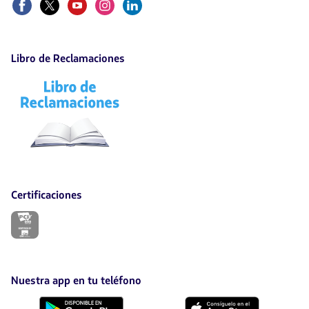
Libro de Reclamaciones
El
enlace
se
abrirá
en
nueva
pestaña.
Certificaciones
El
enlace
se
abrirá
en
nueva
Nuestra app en tu teléfono
pestaña.
Descárgala
Descárgala