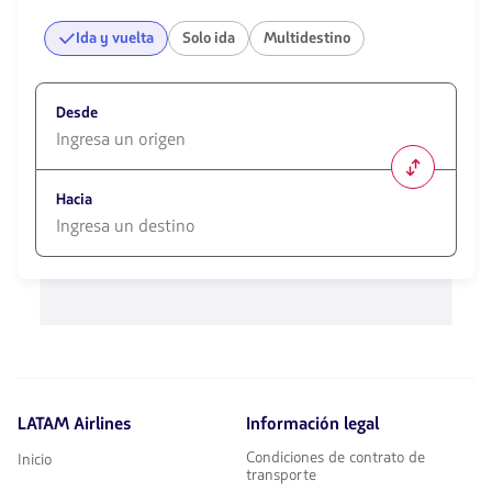
Ida y vuelta
Solo ida
Multidestino
Desde
1580
opciones
Hacia
disponibles.
Usa
las
1580
teclas
opciones
de
disponibles.
flechas
Usa
para
las
navegar
teclas
de
flechas
LATAM Airlines
Información legal
para
navegar
Condiciones de contrato de
Inicio
transporte