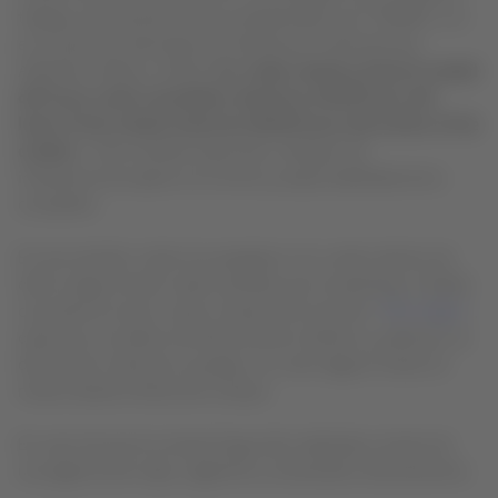
trabajos de mantenimiento programados por CORPAC S.A.
en la pista de aterrizaje del Aeropuerto Internacional
Alejandro Velasco Astete,
los vuelos desde y hacia la ciudad
del Cusco serán cancelados desde las 20:00 horas del
lunes 13 de octubre hasta las 08:00 horas del martes 14 de
octubre
. Esta medida responde a trabajos de
infraestructura ajenos al control y responsabilidad de la
compañía.
En ese sentido, todos los pasajeros con vuelos dentro de
dicho rango horario serán asistidos por la aerolínea. Podrán
consultar el nuevo vuelo a través de la sección
“Mis Viajes”
,
optar por el cambio de fecha (mismo destino y cabina) o la
devolución total de su pasaje, sin costo alguno hasta 12
meses desde la fecha de compra.
En caso de que la compra haya sido realizada a través de
una agencia de viaje, sugerimos contactarlos directamente.