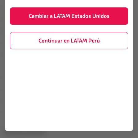
seguridad
Prepara tu viaje
Cambiar a LATAM Estados Unidos
Términos y condiciones
Mis viajes
generales
Estado de vuelo
Política sobre cookies
Continuar en LATAM Perú
Check-in
Términos de uso
Destinos
Conoce tus derechos
LATAM Wallet
Endosos y postergaciones
Crea tu cuenta
Reorganización financiera /
Capítulo 11
Centro de ayuda
Intercambio de slots Sao Paulo
(GRU)
Sala de prensa
Sostenibilidad
Portales asociados