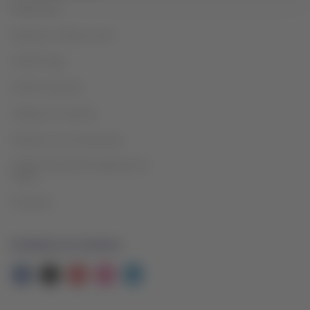
LATAM Pass
Paquetes, hoteles y más
LATAM Cargo
LATAM Corporate
Trabaja con nosotros
Relación con inversionistas
LATAM Trade (Portal Agencias de
Viajes)
Promperú
Contacta con nosotros
Facebook
Twitter
Youtube
Instagram
Linkedin