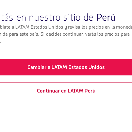
tás en nuestro sitio de
Perú
iate a LATAM Estados Unidos y revisa los precios en la moned
nida para este país. Si decides continuar, verás los precios para
.
Cambiar a LATAM Estados Unidos
Continuar en LATAM Perú