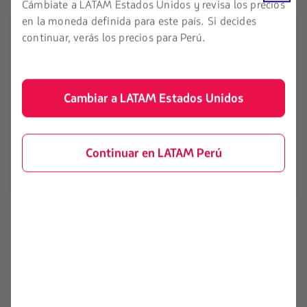
Cámbiate a LATAM Estados Unidos y revisa los precios
en la moneda definida para este país. Si decides
continuar, verás los precios para Perú.
Cambiar a LATAM Estados Unidos
Continuar en LATAM Perú
Cuándo visitar