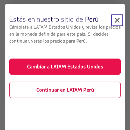
las familias ya que parece una piscina natural. Un poco
más distante queda la lindísima playa de Anakena, con
Estás en nuestro sitio de
Perú
arena blanca y fina, donde sus aguas cristalinas y
Cámbiate a LATAM Estados Unidos y revisa los precios
cocoteros te hacen respirar el ambiente polinesio.
en la moneda definida para este país. Si decides
continuar, verás los precios para Perú.
Cambiar a LATAM Estados Unidos
Continuar en LATAM Perú