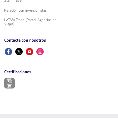
Staff Travel
Relación con inversionistas
LATAM Trade (Portal Agencias de
Viajes)
Contacta con nosotros
Facebook
Twitter
Youtube
Instagram
Certificaciones
El
enlace
se
abrirá
en
nueva
pestaña.