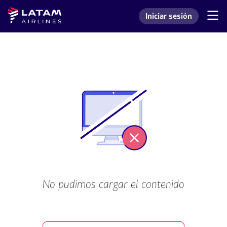
Saltar
Saltar al
Latam
Iniciar sesión
al
contenido
Navegación
Ingresar a mi cuenta L
Airlines
de
menú.
principal.
secciones
de
usuario.
No pudimos cargar el contenido