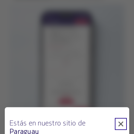
Estás en nuestro sitio de
Paraguay