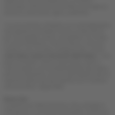
objetivo de continuar fortaleciendo sus itinerarios,
aumentará su oferta internacional desde y hacia Argentina
durante los meses de julio, agosto y septiembre.
“Con este incremento, contribuimos con la conectividad desde y
hacia Argentina, promoviendo el turismo y el desarrollo del
país. Nos enorgullece conectar a los argentinos con el mundo,
con más de 120 destinos a través de nuestros 3 centros de
conexión en Lima, Sao Paulo y Santiago de Chile”,
comentó
Javier Macias, Gerente Comercial de LATAM Airlines
.
“Como
grupo de aerolíneas, estamos comprometidos a ofrecer a
nuestros pasajeros una conectividad inigualable hacía, desde y
dentro de Latinoamérica, así como la oportunidad de visitar los
imponentes destinos que tanto Argentina como el continente
tienen para ofrecer”, agregó Macias.
Buenos Aires
La operación de LATAM entre Buenos Aires y Santiago de
Chile pasa de 17 a 24 frecuencias semanales; mientras que