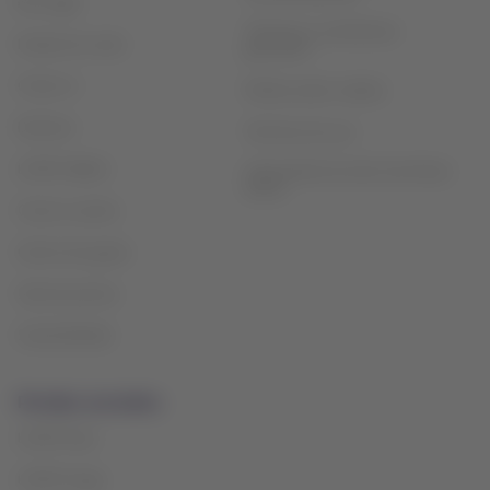
Mis viajes
Términos y condiciones
Estado de vuelo
generales
Check-in
Política sobre cookies
Destinos
Términos de uso
LATAM Wallet
Intercambio de slots Sao Paulo
(GRU)
Crea tu cuenta
Centro de ayuda
Sala de prensa
Sostenibilidad
Portales asociados
LATAM Pass
LATAM Cargo