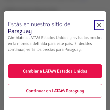
LATAM Lounge en Buenos Aires
El lounge, ubicado en la Terminal B del aeropuerto de
Ezeiza, reabrió sus puertas el pasado 2 de enero y atiende a
Estás en nuestro sitio de
pasajeros preferentes de LATAM y socios de aerolíneas
Paraguay
partner. Adicionalmente, desde el 25 de abril, los socios
Cámbiate a LATAM Estados Unidos y revisa los precios
LATAM Pass*, pueden acceder canjeando 6200 millas por
en la moneda definida para este país. Si decides
pasajero (los niños de 2 a 11 años abonan 3200 millas).
continuar, verás los precios para Paraguay.
*Este beneficio aplica para todos los socios LATAM Pass,
excepto Brasil, Europa, Estados Unidos y Paraguay.
Cambiar a LATAM Estados Unidos
El LATAM Lounge de Buenos Aires está disponible para:
● Clientes de Premium Business y Premium Economy
de LATAM.
Continuar en LATAM Paraguay
● Socios LATAM Pass canjeando millas
● Categorías del programa de viajero frecuente LATAM
Pass: Black Signature, Black y Platinum (pueden ingresar