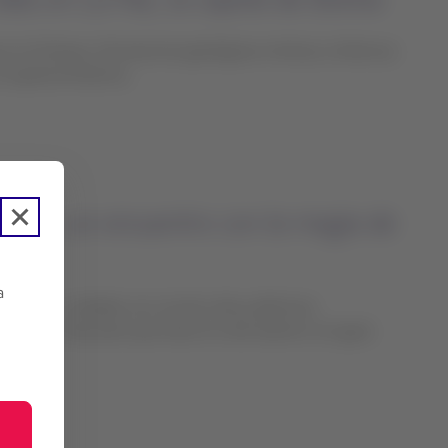
 en el tiempo, formaciones geológicas místicas, la famosa
 capital de Bolivia.
ierra: un encuentro con la magia de
a
ológicos, ciudades con mucha vida y deliciosa
o lugar. Descubre qué hacer en este destino sin igual.