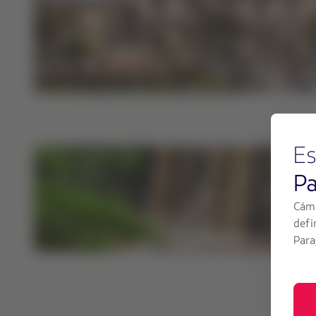
Es
P
Cámb
defi
Para