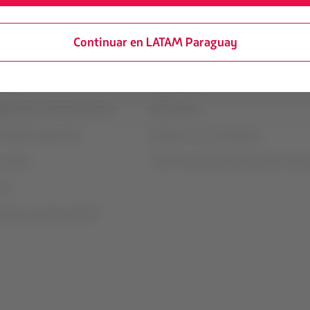
 legal
Portales asociados
Continuar en LATAM Paraguay
e contrato de transporte
LATAM Pass
vicio
LATAM Cargo
eguridad y recomendaciones
Staff Travel
ndiciones generales
Relación con inversionistas
 cookies
LATAM Trade (Portal Agencias de Viaje
uso
e slots Sao Paulo (GRU)