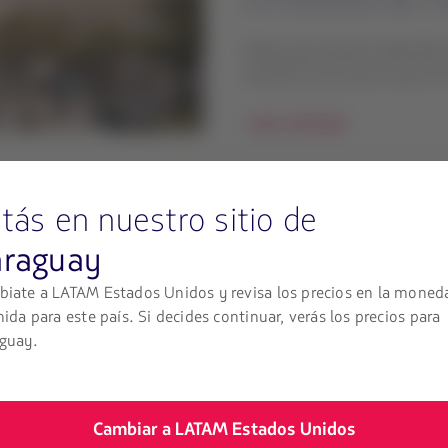
Plazas que parecen detenidas
Isla del Sol y mucho más en la
Leer artículo
tás en nuestro sitio de
Santa Cruz de la S
Bolivia
araguay
iate a LATAM Estados Unidos y revisa los precios en la moned
Selvas verdes, espacios arque
nida para este país. Si decides continuar, verás los precios para
gastronomía, todo en un mism
guay.
Leer artículo
Cambiar a LATAM Estados Unidos