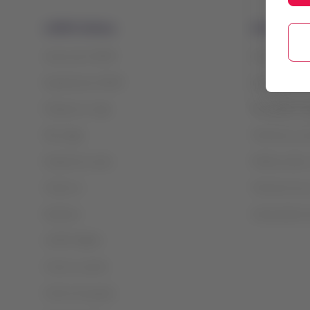
LATAM Airlines
Información
Acerca de LATAM
Condiciones d
Experiencia LATAM
Cargos por ser
Prepara tu viaje
Privacidad, s
Mis viajes
Términos y co
Estado de vuelo
Política sobre
Check-in
Términos de 
Destinos
Intercambio d
LATAM Wallet
Crea tu cuenta
Centro de ayuda