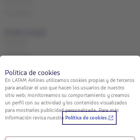
Sala de prensa
Sostenibilidad
Portales asociados
LATAM Pass
LATAM Cargo
Staff Travel
Antes
Política de cookies
de
Trabaja con nosotros
En LATAM Airlines utilizamos cookies propias y de terceros
navegar
para analizar el uso que hacen los usuarios de nuestro
en
Relación con inversionistas
el
sitio web; monitoreamos su comportamiento y creamos
sitio
LATAM Trade (Portal Agencias de
un perfil con su actividad y los contenidos visualizados
de
Viajes)
para mostrarles publicidad personalizada. Para más
LATAM
debes
información revisa nuestra
Política de cookies.
conocer
Contacta con nosotros
y
aceptar
Facebook
Twitter
Youtube
Instagram
Linkedin
nuestras