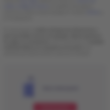
través de
Mis Viajes
(deberás introducir tu
número de
orden o código de reserva
y el apellido del pasajero).
Asimismo, podrás comprar equipaje en nuestras
oficinas
y
en el aeropuerto.
En caso de que tu
maleta sobrepase las dimensiones o
peso permitidos (exceso de equipaje)
,
deberás gestionar
los pagos en el aeropuerto
, de la misma forma, el
equipaje
interlineal deberá ser comprado en el counter
de la
aerolínea que opera el primer vuelo de tu itinerario.
Valores maleta pequeña
Conoce los precios