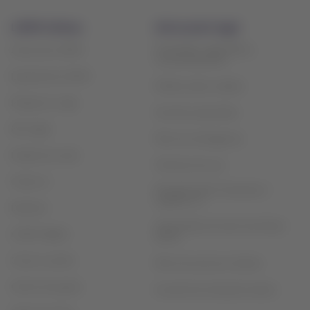
LATAM Airlines
Información legal
Privacidad, seguridad y
Acerca de LATAM
recomendaciones
Experiencia LATAM
Política sobre cookies
Prepara tu viaje
Servicios opcionales
Mis viajes
Plan de contingencia
Estado de vuelo
Términos de uso
Check-in
Reorganización financiera /
Capítulo 11
Destinos
Intercambio de slots Sao Paulo
LATAM Wallet
(GRU)
Crea tu cuenta
Plan de servicio al cliente
Centro de ayuda
Acuerdo de transporte aéreo