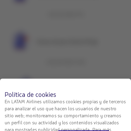
US$ 100 (R$ 575)
Exceso de peso (hasta 45 kg)
US$ 200 (R$ 1150)
Pieza sobredimensionada
Antes
Política de cookies
de
En LATAM Airlines utilizamos cookies propias y de terceros
navegar
para analizar el uso que hacen los usuarios de nuestro
en
US$ 125 (R$ 718,75)
el
sitio web; monitoreamos su comportamiento y creamos
sitio
un perfil con su actividad y los contenidos visualizados
de
para mostrarles publicidad personalizada. Para más
LATAM