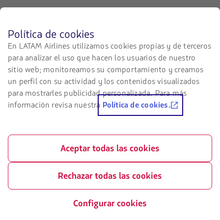
Antes
Política de cookies
de
En LATAM Airlines utilizamos cookies propias y de terceros
navegar
para analizar el uso que hacen los usuarios de nuestro
en
el
sitio web; monitoreamos su comportamiento y creamos
sitio
un perfil con su actividad y los contenidos visualizados
de
para mostrarles publicidad personalizada. Para más
LATAM
debes
información revisa nuestra
Política de cookies.
conocer
y
aceptar
nuestras
cookies.
Aceptar todas las cookies
Rechazar todas las cookies
Configurar cookies