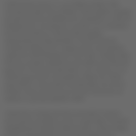
LATAM Airlines Group S.A. y sus filiales en Brasil, Chile,
Colombia, Ecuador, Perú y Estados Unidos lograron el apoyo
de prácticamente la totalidad de los acreedores a su Plan de
Reorganización, tras alcanzar un acuerdo con los tenedores
de bonos emitidos en Chile (incluidos aquellos
representados por BancoEstado), el Comité Oficial de
Acreedores Valistas (UCC), el grupo Ad Hoc de acreedores
valistas de LATAM (liderado por Sixth Street, Strategic Value
Partners y Sculptor Capital) y los principales accionistas del
grupo (los “Accionistas Soportantes”, y en conjunto con el
referido grupo Ad Hoc de acreedores valistas, las “Partes
Soportantes”). Este acuerdo fue presentado a la Corte en
Estados Unidos el día de hoy en el marco del proceso de
Capítulo 11 que lleva adelante LATAM.
“Desde hace un tiempo que hemos promovido el consenso
entre nuestros acreedores y este es un gran logro. El acuerdo
indudablemente beneficia a todas las partes, concita el apoyo
al Plan de Reorganización de la inmensa mayoría de los