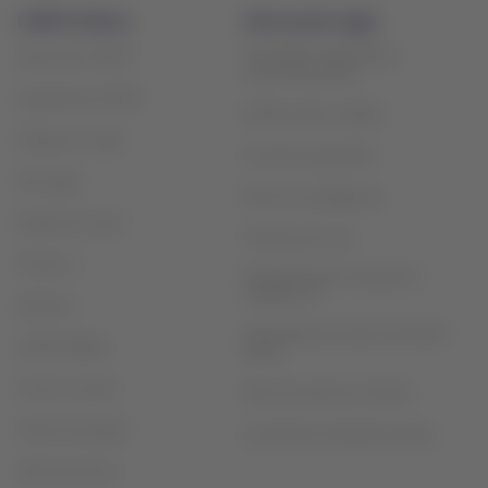
LATAM Airlines
Información legal
Privacidad, seguridad y
Acerca de LATAM
recomendaciones
Experiencia LATAM
Política sobre cookies
Prepara tu viaje
Servicios opcionales
Mis viajes
Plan de contingencia
Estado de vuelo
Términos de uso
Check-in
Reorganización financiera /
Capítulo 11
Destinos
Intercambio de slots Sao Paulo
LATAM Wallet
(GRU)
Crea tu cuenta
Plan de servicio al cliente
Centro de ayuda
Acuerdo de transporte aéreo
Sala de prensa