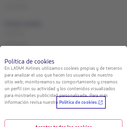
Sostenibilidad
Portales asociados
LATAM Pass
LATAM Cargo
Staff Travel
Antes
Política de cookies
de
Trabaja con nosotros
En LATAM Airlines utilizamos cookies propias y de terceros
navegar
para analizar el uso que hacen los usuarios de nuestro
en
Relación con inversionistas
el
sitio web; monitoreamos su comportamiento y creamos
sitio
LATAM Trade (Portal Agencias de
un perfil con su actividad y los contenidos visualizados
de
Viajes)
para mostrarles publicidad personalizada. Para más
LATAM
debes
información revisa nuestra
Política de cookies.
conocer
Contacta con nosotros
y
aceptar
Facebook
Twitter
Youtube
Instagram
Linkedin
nuestras
cookies.