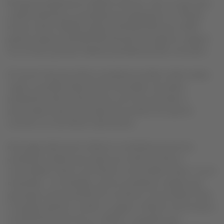
(b) aproximadamente US$250 millones, más, en este caso,
y adicionalmente, la cantidad que represente un 75% del
exceso sobre US$250 millones del EBITDAR que LATAM
genere respecto del EBITDAR del plan de negocios original
en el mismo período referido precedentemente, de existir.
El monto final que dichos acreedores podrán recibir estará
sujeto a posibles deducciones asociadas a acuerdos
pendientes dentro del proceso y al costo asociado a
potenciales extensiones bajo los acuerdos de soporte
suscritos con las Partes Soportantes.
Este pago adicional en efectivo se distribuirá entre los
acreedores valistas que opten por recibir los Bonos
Convertibles Clase A y los Bonos Convertibles Clase C; en el
entendido , sin embargo, que los acreedores valistas que
participen exclusivamente en los Bonos Convertibles Clase
A tendrán derecho a recibir un pago en efectivo de al menos
el 4,875% del valor de sus créditos, y aquellos que