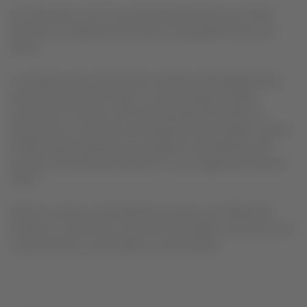
Por otro lado, la UCC y los tenedores de bonos en Chile
retirarán sus objeciones al Plan y lo apoyarán frente a la
Corte.
La Audiencia de Confirmación del Plan de Reorganización
está prevista para los días 17 y 18 de mayo de 2022,
momento en el que el Tribunal evaluará dicho Plan, el
último hito en el proceso de quiebra en los Estados Unidos.
LATAM sigue teniendo como objetivo la finalización del
proceso y la salida del Capítulo 11 en la segunda mitad de
2022.
El Plan continúa contemplando recursos por US$8.190
millones, a través de un aumento de capital, la emisión de 3
series de bonos convertibles y nueva deuda.