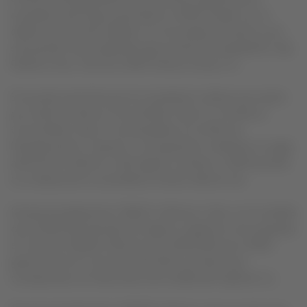
acreedores del Grupo y permitirá a LATAM cumplir con su
objetivo de salir del Capítulo 11 en los plazos previstos y con
una posición más competitiva que al inicio de la pandemia”,
dijo
Roberto Alvo, CEO de LATAM Airlines Group S.A.
El acuerdo permitirá que los acreedores valistas que opten
por recibir los Bonos Convertibles Clase A o los Bonos
Convertibles Clase C contemplados en el Plan de
Reorganización, mejoren su recuperación mediante un pago
adicional en efectivo. Para lograr lo anterior, LATAM pondrá
a su disposición la cantidad en dinero efectivo de:
(a) aproximadamente US$212 millones o bien, en la medida
que el EBITDAR del plan de negocio original se vea superado
en más de US$100 millones por el EBITDAR que LATAM
genere entre el 1 de enero del 2022 y la fecha que
corresponda a 15 días antes de la salida del Capítulo 11,