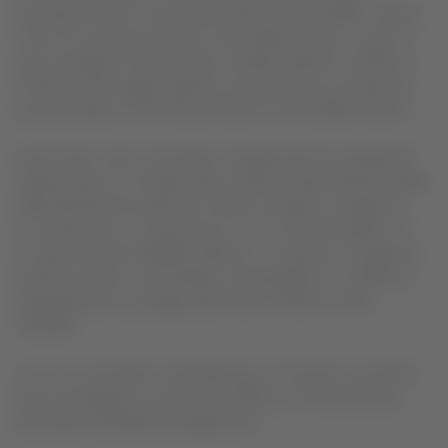
participen tanto en los Nuevos Bonos Convertibles Clase A
como en los Nuevos Bonos Convertibles Clase C y que no
sean Acreedores Soportantes, tendrán derecho a recibir la
mitad de dicho pago respecto a la parte de sus acreencias
que participen en los Nuevos Bonos Convertibles Clase A.
Entre otras cosas, el acuerdo considera que los acreedores
valistas (que no correspondan a Partes Soportantes) podrán
alternativamente optar por recibir en dación en pago por
sus acreencias, un nuevo bono en UF a 20 años plazo con
un tope total de US$180 millones. Lo anterior, en lugar de
recibir los bonos convertibles contemplados en el Plan de
Reorganización y el pago adicional en efectivo antes
indicado.
A su vez, el acuerdo contempla que se incluirá a una parte
de los acreedores con bonos emitidos en Chile para que
participen del Backstop Agreement.