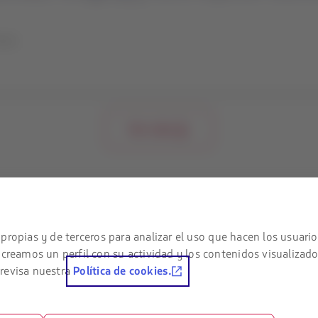
oras
Ver más
 legal
Portales asociados
eguridad y recomendaciones
LATAM Pass
propias y de terceros para analizar el uso que hacen los usuario
amos un perfil con su actividad y los contenidos visualizado
 cookies
LATAM Cargo
 revisa nuestra
Política de cookies.
onales
Staff Travel
ngencia
Trabaja con nosotros