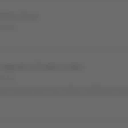
rlines Group
:30 horas
 viajando a Estados Unidos
00 horas
os (con esquema de vacunación completo o no) deberán presentar 
obre los requisitos para su viaje en el Centro de Información COVI