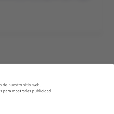
Contacta con nosotros
Facebook
Twitter
Youtube
Instagram
Linkedin
s de nuestro sitio web;
s para mostrarles publicidad
Certificaciones
El
enlace