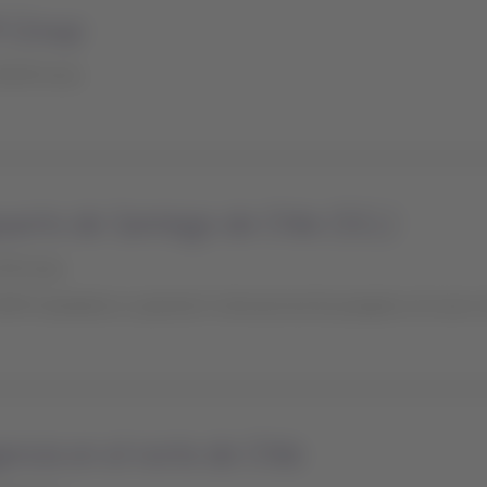
M Group
00:00 horas
uerto de Santiago de Chile (SCL)
:30 horas
ATAM trasladará su operación internacional de pasajeros al nuevo 
encia en el norte de Chile