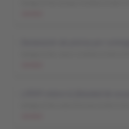
Santiago de Chile, domingo 13 de febrero de 2022 11:
Leer más
Declaración de prensa por conting
Santiago de Chile, viernes 11 de febrero de 2022 13:3
Leer más
LATAM reitera la falsedad de acus
Santiago de Chile, martes 04 de enero de 2022 15:30 
Leer más