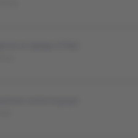
30 horas
encia en Iquique (Chile)
0 horas
aciones contra el grupo
horas