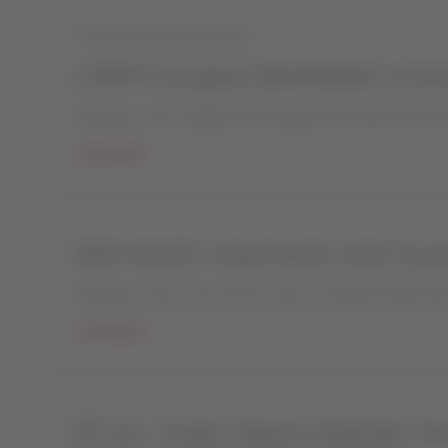
A causa del huracán Isaías
LATAM otorgará flexibilidad comer
Santiago, Chile, sábado 01 de agosto de 2020 12:00 h
Leer más
Información importante ante la p
Santiago, Chile, lunes 02 de marzo de 2020 23:00 hor
Leer más
EE.UU., Israel, Nueva Zelanda, Au