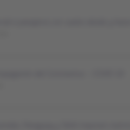
cial a pasajeros con vuelos desde y hac
oras
ropagación del Coronavirus - COVID 19
as
stralia, Paraguay y Tahiti imponen restr