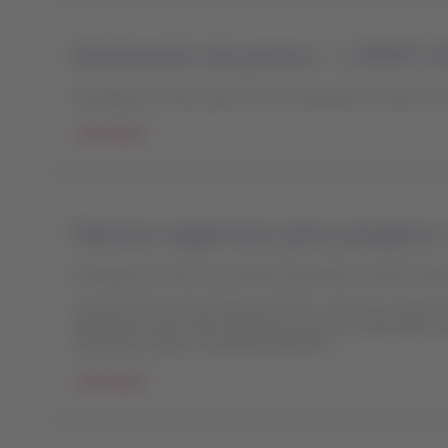
Declaración de prensa - LATAM Ai
Santiago de Chile, jueves 30 de diciembre de 2021 17
Leer más
Nuevas exigencias para pasajeros
Santiago de Chile, lunes 06 de diciembre de 2021 18:
A partir del 6 de diciembre de 2021, todos los viajer
calendario antes de la salida de su vuelo. Infórmese s
Transporte Aéreo Internacional (IATA).
Leer más