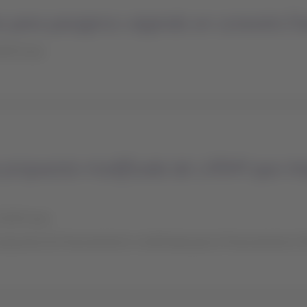
 para pasajeros viajando en conexión/ha
0:00 horas
propuesta modificada de LATAM que integ
23:00 horas
 propuesta de financiamiento modificada para el financiamiento D