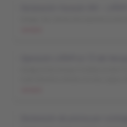
Declaración Huracán IAN - LATA
Santiago, Chile, miércoles 28 de septiembre de 2022 
Leer más
Operación LATAM en T2 del Aerop
Santiago de Chile, domingo 27 de febrero de 2022 15
A partir del próximo miércoles 2 de marzo, el grupo L
Leer más
Declaración de prensa por conting