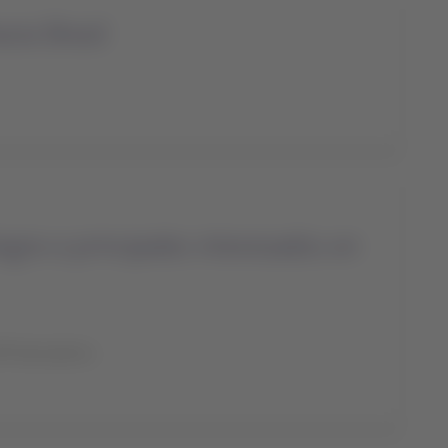
cia Brasil
ra a principales interesados en
IP description.