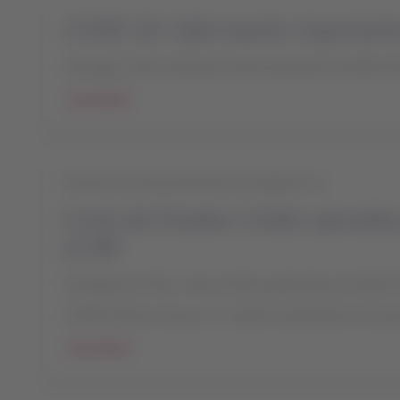
COVID 19: Información importante
Santiago, Chile, miércoles 30 de diciembre de 2020 2
Leer más
Proceso de Financiamiento de Capítulo 11:
Corte de Estados Unidos aprueba 
el DIP
Santiago de Chile, viernes 18 de septiembre de 2020 
LATAM Airlines Group S.A. recibió la aprobación de la
Leer más