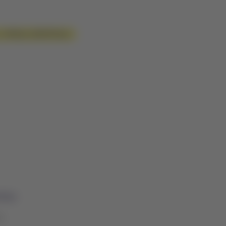
le
Milhas LATAM Pass!
tes
s.