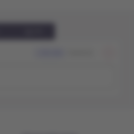
eSIM
Ida e volta
Somente ida