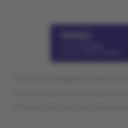
Viajar para Navegantes desde Sao 
Reserve a sua passagem para voar para Navegantes (NVT)
LATAM possui uma das maiores redes e conexões para viaja