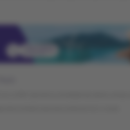
Paulo
 com a LATAM. Aproveite as comodidades das cabinas e serviços 
r dentro do Brasil e para toda a América do Sul e o mundo.