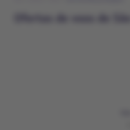
Ofertas de voos de Sã
Nã
V