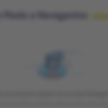
o Paulo a Navegantes
Acumu
o encontramos opções de voo para Navegan
ocê pode modificar a seleção de origem para explorar mais opçõe