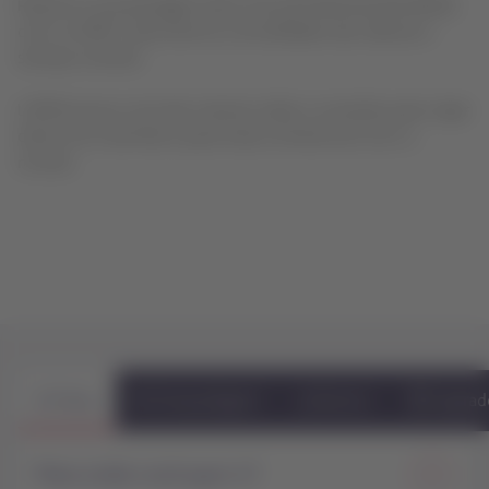
Reserve a sua passagem para voar para Barranquilla (BAQ)
com a LATAM. Aproveite as comodidades das cabinas e
serviços a bordo.
LATAM possui uma das maiores redes e conexões para viajar
dentro do Colombia e para toda a América do Sul e o
mundo.
Voos
Hospedagem
Carros
Upgrad
Para onde você quer ir?