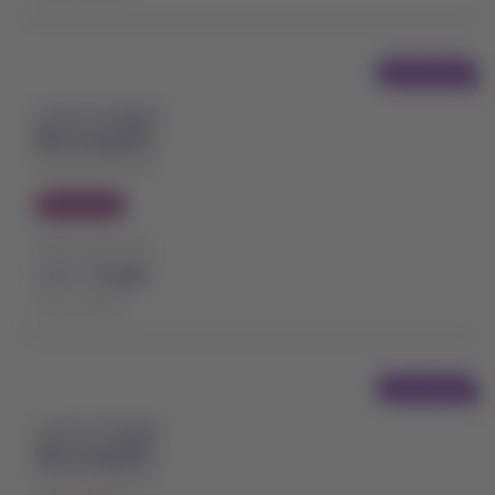
Voo direto
A partir de Bogotá
Barranquilla
Ernesto Cortissoz
Economy
Preço a partir de
USD
72,80
Taxas incluídas
Voo direto
A partir de Bogotá
Barranquilla
Ernesto Cortissoz