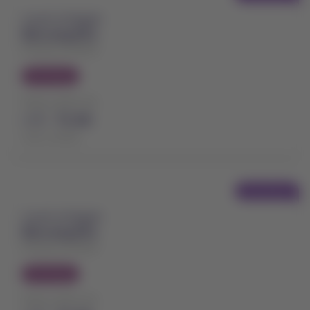
A partir de Bogotá
Barranquilla
Ernesto Cortissoz
Economy
Preço a partir de
USD
72,90
Taxas incluídas
Voo direto
A partir de Bogotá
Barranquilla
Ernesto Cortissoz
Economy
Preço a partir de