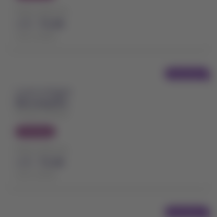
Preço a partir de
USD
72,90
Taxas incluídas
Voo direto
A partir de Bogotá
Barranquilla
Ernesto Cortissoz
Economy
Preço a partir de
USD
72,90
Taxas incluídas
Voo direto