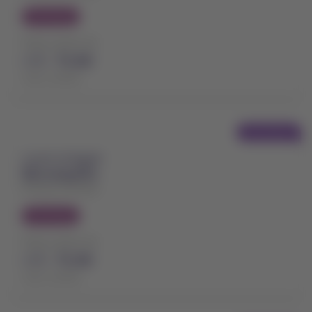
Economy
Preço a partir de
USD
72,80
Taxas incluídas
Voo direto
A partir de Bogotá
Barranquilla
Ernesto Cortissoz
Economy
Preço a partir de
USD
72,90
Taxas incluídas