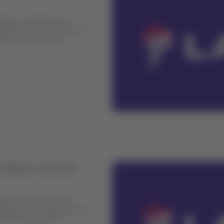
geiros afetados pelo
ternacional Jorge Chávez
lidade operacional
 sobre o voo LA
geiros afetados pelo
ternacional Jorge Chávez
lidade operacional