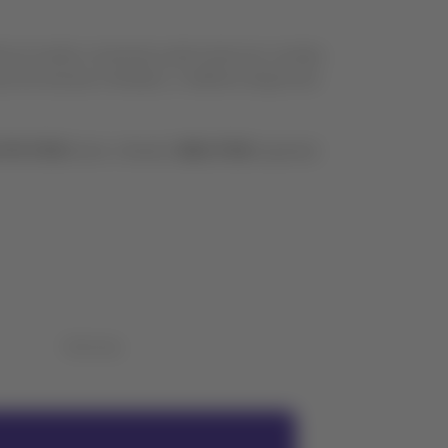
AM em horário comercial, pode entrar em contato
ais de semana e feriados, o telefone disponível
 570 5700
(todo o Brasil),
4002 5700
(capitais)
Notícias