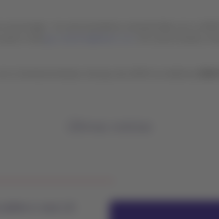
 de comunicação. Se você é jornalista e necessita falar com a LAT
 pelo e-mail
grp_imprensa@latam.com
. Em outros horários, fin
 com a Central de Vendas e Serviços da LATAM nos telefones
0300
Últimas notícias
 sobre o voo LA