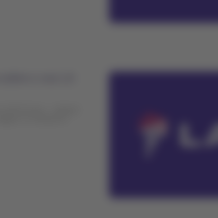
 sobre o voo LA
A 2213 (Lima – Juliaca)
olagem no Aeroporto