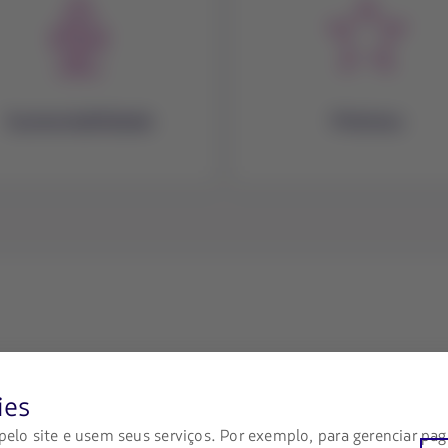
Sustentabilidade
Prêmios
ies
 legais
Portais associados
lo site e usem seus serviços. Por exemplo, para gerenciar pa