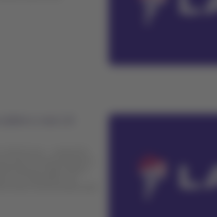
 sobre o voo LA
 2213 (Lima – Juliaca) foi
e entrou na pista durante o
nternacional Jorge Chávez.
ros e 6 tripulantes. Por
ntes foram encaminhados para