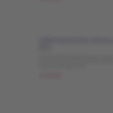
LATAM Airlines Perú informa
2213
A LATAM Airlines Peru informa que o voo L
colidiu com um veículo durante a sua dec
Internacional Jorge Chávez.
Ler mais