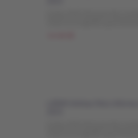
2213
O Grupo LATAM informa que todos os passa
fechamento das operações do Aeroporto In
contam com as seguintes opções de flexibi
Ler mais
LATAM Airlines Perú informa
2213
O Grupo LATAM informa que todos os passa
fechamento das operações do Aeroporto In
contam com as seguintes opções de flexibi