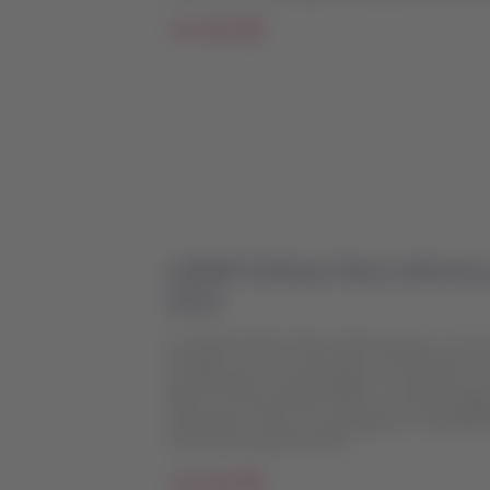
Ler mais
LATAM Airlines Perú informa
2213
A LATAM Airlines Peru informa que o voo LA
atingido por um caminhão de bombeiros qu
seu processo de decolagem no Aeroporto I
Não há vítimas fatais entre os 102 passagei
precaução, todos os passageiros e tripula
centros de atendimento.
Ler mais