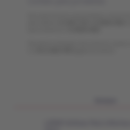
Contato para jornalistas
Este canal é exclusivo para jornalistas e veículos
pelos telefones
11 3643-2714
e
11 95030-9614
ou
para a imprensa é o
11 95030-9614
.
Para demais solicitações, favor entrar em contato
ou
+55 11 4002 5700
(ligações do exterior).
Destaques
LATAM Airlines Perú informa