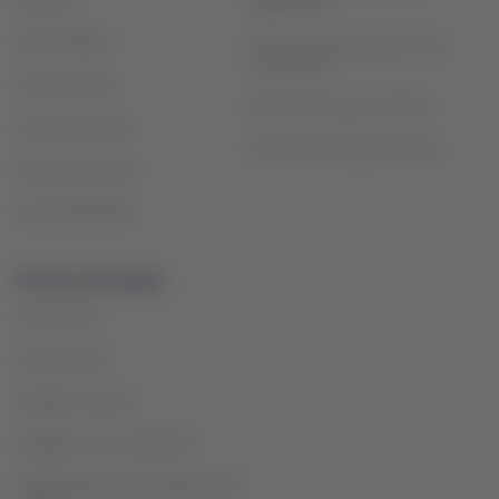
Destinos
Capítulo 11
LATAM Wallet
Troca de slots Aeroporto Sao
Paulo (GRU)
Crie sua conta
Plano de serviço ao cliente
Central de ajuda
Acordo de Transporte Aéreo
Sala de imprensa
Sustentabilidade
Portais associados
LATAM Pass
LATAM Cargo
Trabalhe conosco
Relações com investidores
LATAM Trade (Portal Agências de