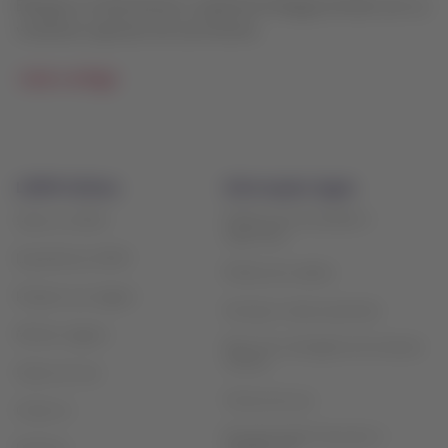
Bilíngue e multicultural, a capital do Paraguai divide com os
visitantes capítulos de sua história.
Leia o artigo
LATAM Airlines
Informações legais
Política de privacidade e
Sobre a LATAM
segurança
Experiência LATAM
Politica de cookies
Prepare sua viagem
Serviços e taxas opcionais
Minhas viagens
Plano de contingência de atrasos
Tarmac
Status do voo
Termos de uso
Check-in
Reorganização financeira /