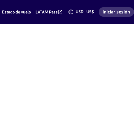
Iniciar sesión
USD · US$
Estado de vuelo
LATAM Pass
Dólares
Ingresar a mi 
americanos