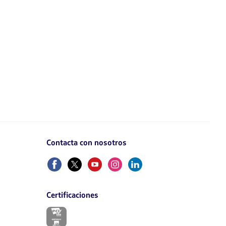
Contacta con nosotros
Facebook
Twitter
Youtube
Instagram
Linkedin
Certificaciones
El
enlace