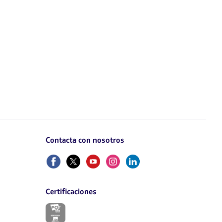
Contacta con nosotros
Facebook
Twitter
Youtube
Instagram
Linkedin
Certificaciones
El
enlace