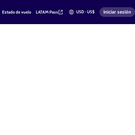
Iniciar sesión
USD · US$
Estado de vuelo
LATAM Pass
Dólares
Ingresar a mi 
americanos