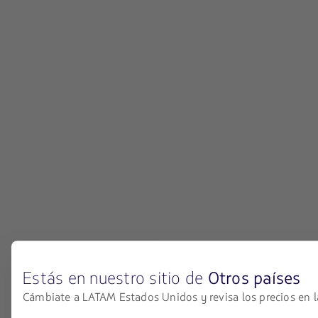
Estás en nuestro sitio de
Otros países
Cámbiate a LATAM Estados Unidos y revisa los precios en la