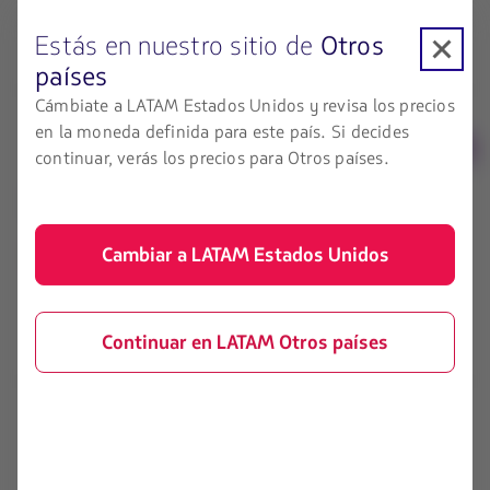
Precio desde
USD
433,37
Estás en nuestro sitio de
Otros
Tasas incluidas
países
Cámbiate a LATAM Estados Unidos y revisa los precios
en la moneda definida para este país. Si decides
Vuelo con conexión
continuar, verás los precios para Otros países.
Desde Montevideo
Río de Janeiro
Cambiar a LATAM Estados Unidos
Economy
Precio desde
USD
433,37
Continuar en LATAM Otros países
Tasas incluidas
Términos y condiciones generales