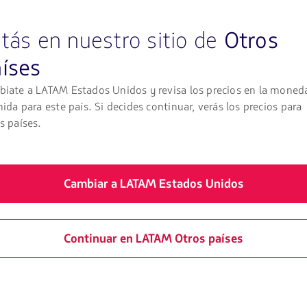
8 horas antes de viajar.
tás en nuestro sitio de
Otros
íses
iate a LATAM Estados Unidos y revisa los precios en la moned
nida para este país. Si decides continuar, verás los precios para
s países.
Cambiar a LATAM Estados Unidos
¿Cómo hago Check
Ingresa a
Mis viajes
en nues
Continuar en LATAM Otros países
Completa tu documentación
La tarjeta de embarque esta