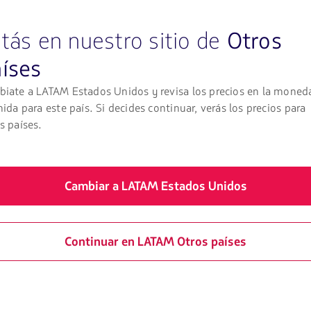
tás en nuestro sitio de
Otros
íses
iate a LATAM Estados Unidos y revisa los precios en la moned
orte:
nida para este país. Si decides continuar, verás los precios para
s países.
ota; un bolso flexible o un contenedor rígido. Estos deben cumpl
 se explican más abajo.
Cambiar a LATAM Estados Unidos
truir.
Continuar en LATAM Otros países
raciones y ventilación adecuada para su viaje.
rados o modificados para el viaje con cualquier tipo de elemento