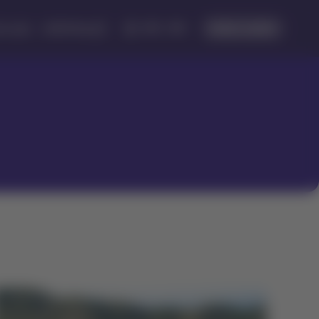
Iniciar sesión
USD · US$
e vuelo
LATAM Pass
Dólares
Ingresar a mi cuenta 
americanos