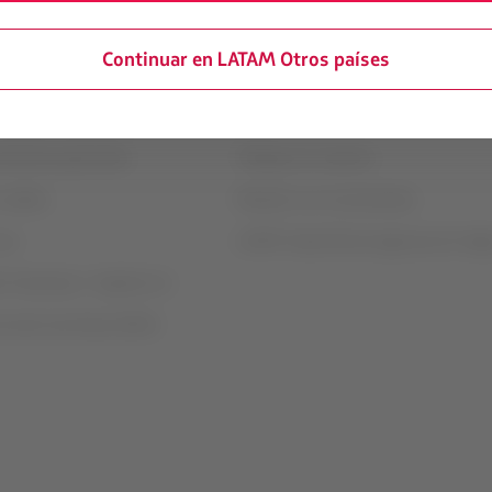
 legal
Portales asociados
Continuar en LATAM Otros países
e contrato de transporte
LATAM Pass
rivacidad y seguridad
LATAM Cargo
ndiciones generales
Trabaja con nosotros
 cookies
Relación con inversionistas
uso
LATAM Trade (Portal Agencias de Viaje
n financiera / Capítulo 11
e slots Sao Paulo (GRU)