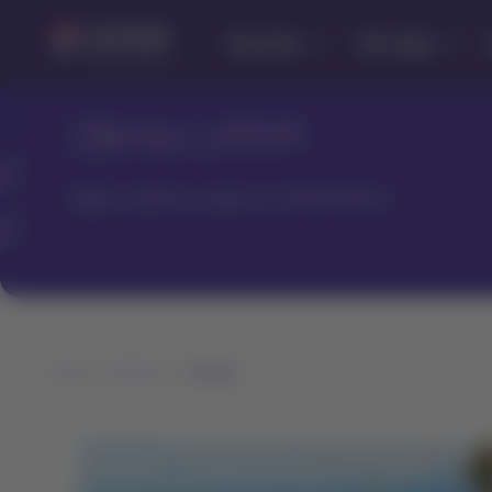
Saltar
Saltar al
Latam
al
contenido
Descubre
Mis viajes
Navegación
Airlines
menú.
principal.
de
secciones
BlackFriday
de
2021
Ofertas LATAM
usuario.
Elige tu destino y viaja con LATAM Airlines
Inicio
Destinos
Ofertas