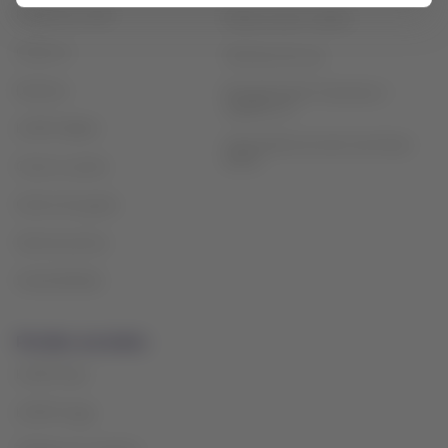
Estado de vuelo
Política sobre cookies
Check-in
Términos de uso
Destinos
Reorganización financiera /
Capítulo 11
LATAM Wallet
Intercambio de slots Sao Paulo
(GRU)
Crea tu cuenta
Centro de ayuda
Sala de prensa
Sostenibilidad
Portales asociados
LATAM Pass
LATAM Cargo