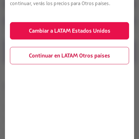
continuar, verás los precios para Otros países.
Cambiar a LATAM Estados Unidos
Continuar en LATAM Otros países
LATAM Airlines
Información legal
Condiciones de contrato de
Acerca de LATAM
transporte
Experiencia LATAM
Políticas de privacidad y
seguridad
Prepara tu viaje
Términos y condiciones
Mis viajes
generales