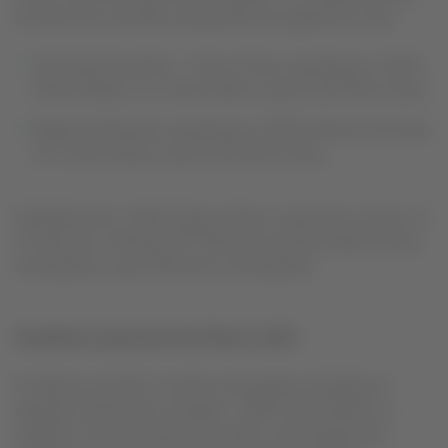
las próximas semanas, destacando las siguientes rutas:
São Paulo/Guarulhos - Passo Fundo, operada por LATAM
Airlines Brasil, con vuelos diarios a partir del 28 de marzo.
Bogotá y Riohacha, operada por LATAM Airlines Colombia,
con vuelos diarios a partir del 28 de marzo.
Paralelamente, LATAM Cargo recibió su aeronave número 17.
Se trata de un Boeing 767-300 reconvertido desde la flota
de pasajeros y que reforzará su flota global.
Estadística operacional de Febrero 2023
En febrero de 2023, el tráfico de pasajeros (medido en
pasajeros-kilómetros rentados - RPK) creció 28,6% con
respecto al mismo período de 2022, y las operaciones