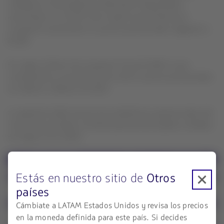
medidas en ASK (asientos-kilómetros disponibles)
aumentaron un 25,3%. Esto implicó que el factor de
ocupación aumentara 2,1 puntos porcentuales, llegando a
81,9%.
En carga, el factor de ocupación fue de 52,8%, lo que
corresponde a una disminución de 8,7 puntos porcentuales
en relación a febrero de 2022.
La siguiente tabla resume las estadísticas operacionales del
mes y el acumulado a la fecha para las principales unidades
de negocio de LATAM:
Estás en nuestro sitio de
Otros
países
Cámbiate a LATAM Estados Unidos y revisa los precios
en la moneda definida para este país. Si decides