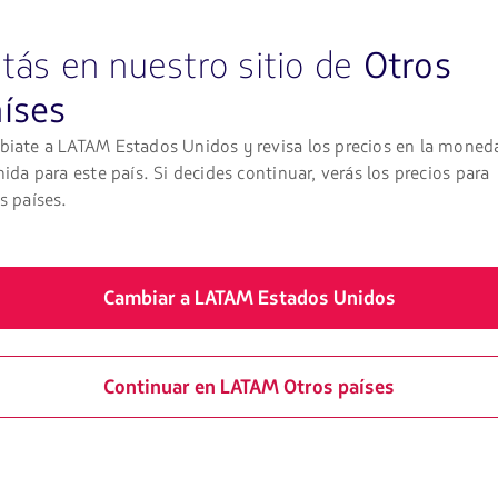
tás en nuestro sitio de
Otros
íses
iate a LATAM Estados Unidos y revisa los precios en la moned
nida para este país. Si decides continuar, verás los precios para
s países.
Cambiar a LATAM Estados Unidos
Continuar en LATAM Otros países