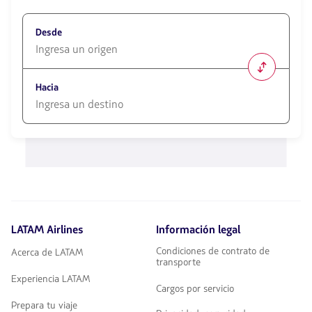
Desde
1580
opciones
Hacia
disponibles.
Usa
las
1580
teclas
opciones
de
disponibles.
flechas
Usa
para
las
navegar
teclas
de
flechas
LATAM Airlines
Información legal
para
navegar
Condiciones de contrato de
Acerca de LATAM
transporte
Experiencia LATAM
Cargos por servicio
Prepara tu viaje