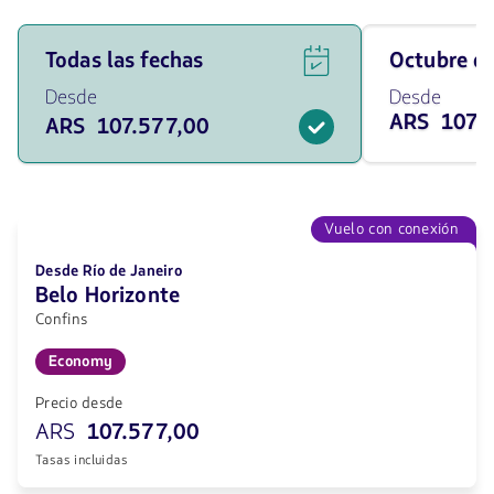
Ver
Viaja
Todas las fechas
octubre 
ofertas
en
de
octubre
Desde
Desde
vuelos
de
ARS 107.
ARS 107.577,00
para
2026
todas
desde
las
107577
fechas
ARS
desde
107577
Vuelo con conexión
ARS.
Desde Río de Janeiro
Belo Horizonte
Confins
Economy
Precio desde
ARS
107.577,00
Tasas incluidas