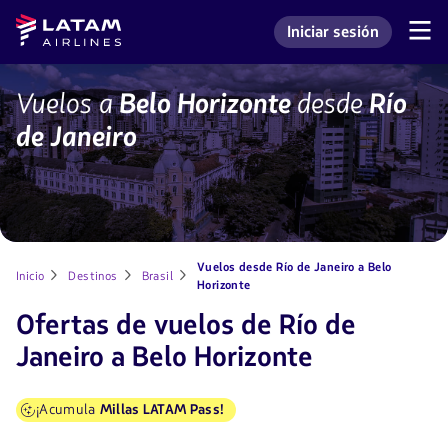
Saltar
Saltar al
Latam
Iniciar sesión
al
contenido
Navegación
Ingresar a mi cuenta L
Airlines
de
menú.
principal.
secciones
de
BHZ-
Vuelos a
Belo Horizonte
desde
Río
usuario.
RIO
de Janeiro
Vuelos desde Río de Janeiro a Belo
Inicio
Destinos
Brasil
Horizonte
Ofertas de vuelos de Río de
Janeiro a Belo Horizonte
¡Acumula
Millas LATAM Pass!