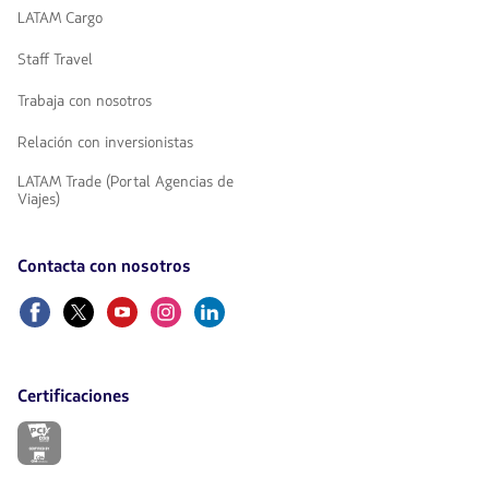
LATAM Cargo
Staff Travel
Trabaja con nosotros
Relación con inversionistas
LATAM Trade (Portal Agencias de
Viajes)
Contacta con nosotros
Facebook
Twitter
Youtube
Instagram
Linkedin
Certificaciones
El
enlace
se