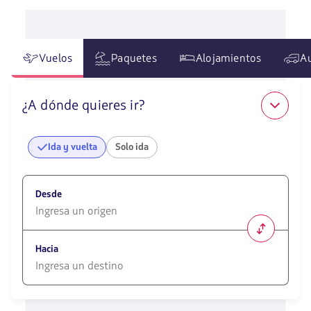
Vuelos
Paquetes
Alojamientos
A
¿A dónde quieres ir?
Ida y vuelta
Solo ida
Desde
1580
opciones
Hacia
disponibles.
Usa
las
1580
teclas
opciones