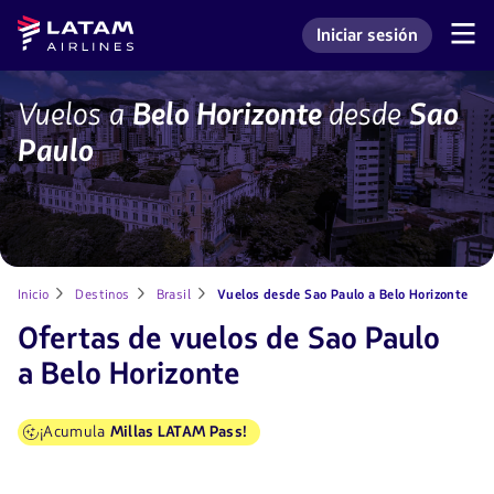
Saltar
Saltar al
Latam
Iniciar sesión
al
contenido
Navegación
Ingresar a mi cuenta L
Airlines
de
menú.
principal.
secciones
de
SAO-
Vuelos a
Belo Horizonte
desde
Sao
usuario.
BHZ
Paulo
Inicio
Destinos
Brasil
Vuelos desde Sao Paulo a Belo Horizonte
Ofertas de vuelos de Sao Paulo
a Belo Horizonte
¡Acumula
Millas LATAM Pass!