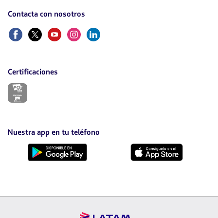
Contacta con nosotros
Facebook
Twitter
Youtube
Instagram
Linkedin
Certificaciones
El
enlace
se
abrirá
en
nueva
Nuestra app en tu teléfono
pestaña.
Descárgala
Descárgala
desde
desde
Google
AppStore
Play