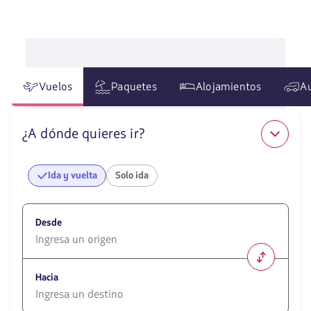
Vuelos
Paquetes
Alojamientos
A
¿A dónde quieres ir?
Ida y vuelta
Solo ida
Desde
1580
opciones
Hacia
disponibles.
Usa