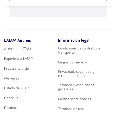
las
1580
teclas
opciones
de
disponibles.
flechas
Usa
para
las
navegar
teclas
de
flechas
LATAM Airlines
Información legal
para
navegar
Condiciones de contrato de
Acerca de LATAM
transporte
Experiencia LATAM
Cargos por servicio
Prepara tu viaje
Privacidad, seguridad y
recomendaciones
Mis viajes
Términos y condiciones
Estado de vuelo
generales
Check-in
Política sobre cookies
Destinos
Términos de uso