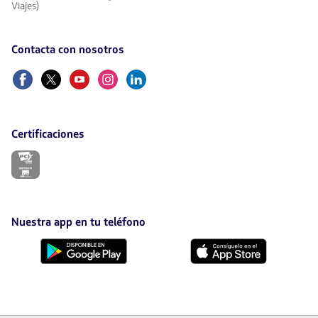
Viajes)
Contacta con nosotros
Facebook
Twitter
Youtube
Instagram
Linkedin
Certificaciones
El
enlace
se
abrirá
en
nueva
Nuestra app en tu teléfono
pestaña.
Descárgala
Descárgala
desde
desde
Google
AppStore
Play