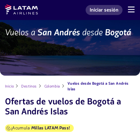
Saltar
Saltar al
Latam
Iniciar sesión
al
contenido
Navegación
Ingresar a mi cuenta L
Airlines
de
menú.
principal.
secciones
de
BOG-
Vuelos a
San Andrés
desde
Bogotá
usuario.
ADZ
Vuelos desde Bogotá a San Andrés
Inicio
Destinos
Colombia
Islas
Ofertas de vuelos de Bogotá a
San Andrés Islas
¡Acumula
Millas LATAM Pass!