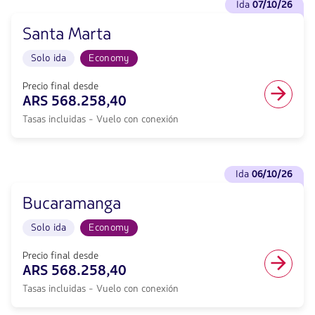
Vuelo
ida
07/10/26
vuelos
Solo
para
ida
Santa Marta
Ida
en
<strong>07/10/26</strong>
cabina
Solo ida
Economy
con
Economy.
null
Vuelo
de
Precio final desde
con
descuento.
ARS 568.258,40
conexión
Desde
desde
Tasas incluidas - Vuelo con conexión
Buenos
568258.4,
Aires
Tasas
hacia
incluidas.
Santa
Ver
null.
Marta.
ida
06/10/26
vuelos
Vuelo
para
Solo
Bucaramanga
Ida
ida
<strong>06/10/26</strong>
en
Solo ida
Economy
con
cabina
null
Economy.
de
Precio final desde
Vuelo
descuento.
ARS 568.258,40
con
Desde
conexión
Tasas incluidas - Vuelo con conexión
Buenos
desde
Aires
568258.4,