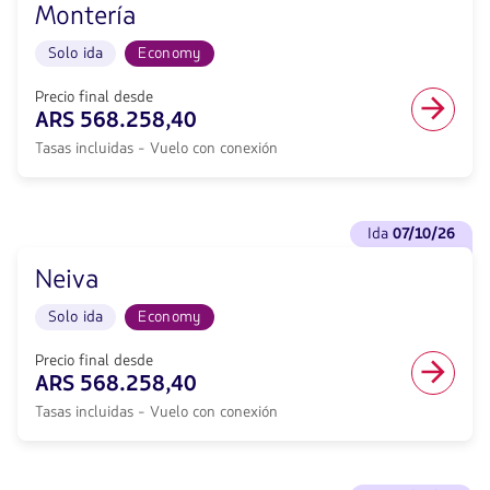
ida
Montería
Ida
en
<strong>07/10/26</strong>
cabina
Solo ida
Economy
con
Economy.
null
Vuelo
de
Precio final desde
con
descuento.
ARS 568.258,40
conexión
Desde
desde
Tasas incluidas - Vuelo con conexión
Buenos
568258.4,
Aires
Tasas
hacia
incluidas.
Montería.
Ver
null.
Vuelo
ida
07/10/26
vuelos
Solo
para
ida
Neiva
Ida
en
<strong>07/10/26</strong>
cabina
Solo ida
Economy
con
Economy.
null
Vuelo
de
Precio final desde
con
descuento.
ARS 568.258,40
conexión
Desde
desde
Tasas incluidas - Vuelo con conexión
Buenos
568258.4,
Aires
Tasas
hacia
incluidas.
Neiva.
Ver
null.