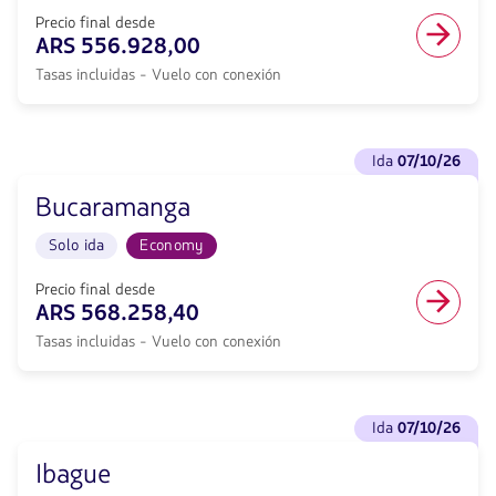
null
Vuelo
de
Precio final desde
con
descuento.
ARS 556.928,00
conexión
Desde
desde
Tasas incluidas - Vuelo con conexión
Buenos
556928,
Aires
Tasas
hacia
incluidas.
Medellín.
Ver
null.
Vuelo
ida
07/10/26
vuelos
Solo
para
ida
Bucaramanga
Ida
en
<strong>07/10/26</strong>
cabina
Solo ida
Economy
con
Economy.
null
Vuelo
de
Precio final desde
con
descuento.
ARS 568.258,40
conexión
Desde
desde
Tasas incluidas - Vuelo con conexión
Buenos
556928,
Aires
Tasas
hacia
incluidas.
Bucaramanga.
Ver
null.
Vuelo
ida
07/10/26
vuelos
Solo
para
ida
Ibague
Ida
en
<strong>07/10/26</strong>