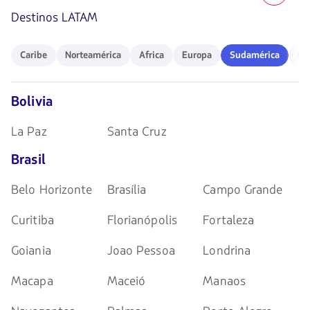
número
Destinos LATAM
1
de
4
Caribe
Norteamérica
Africa
Europa
Sudamérica
Ocea
Caribe
Norteamérica
Africa
Europa
Sudamérica
Oc
Bolivia
La Paz
Santa Cruz
Brasil
Belo Horizonte
Brasília
Campo Grande
Curitiba
Florianópolis
Fortaleza
Goiania
Joao Pessoa
Londrina
Macapa
Maceió
Manaos