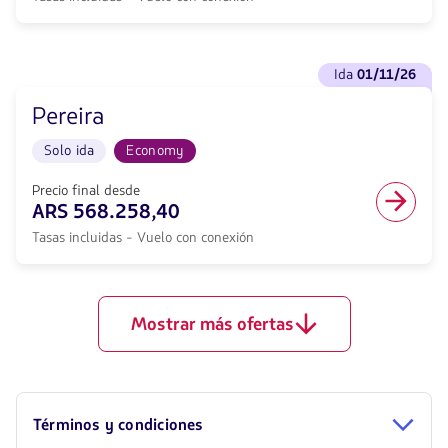
Buenos
568258.4,
Aires
Tasas
hacia
incluidas.
Riohacha.
Ver
null.
Vuelo
ida
01/11/26
vuelos
Solo
para
ida
Pereira
Ida
en
<strong>01/11/26</strong>
cabina
Solo ida
Economy
con
Economy.
null
Vuelo
de
Precio final desde
con
descuento.
ARS 568.258,40
conexión
Desde
desde
Tasas incluidas - Vuelo con conexión
Buenos
568258.4,
Aires
Tasas
hacia
incluidas.
Pereira.
null.
Vuelo
Mostrar más ofertas
Solo
ida
en
cabina
Economy.
Vuelo
Términos y condiciones
con