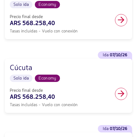
cabina
Solo ida
Economy
con
Economy.
null
Vuelo
de
Precio final desde
con
descuento.
ARS 568.258,40
conexión
Desde
desde
Tasas incluidas - Vuelo con conexión
Buenos
568258.4,
Aires
Tasas
hacia
incluidas.
Ibague.
Ver
null.
Vuelo
ida
07/10/26
vuelos
Solo
para
ida
Cúcuta
Ida
en
<strong>07/10/26</strong>
cabina
Solo ida
Economy
con
Economy.
null
Vuelo
de
Precio final desde
con
descuento.
ARS 568.258,40
conexión
Desde
desde
Tasas incluidas - Vuelo con conexión
Buenos
568258.4,
Aires
Tasas
hacia
incluidas.
Cúcuta.
Ver
null.
Vuelo
ida
07/10/26
vuelos
Solo
para