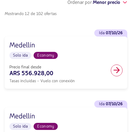
Ordenar por
Menor precio
Mostrando 12 de 102 ofertas
Ver
ida
07/10/26
vuelos
para
Medellín
Ida
<strong>07/10/26</strong>
Solo ida
Economy
con
null
de
Precio final desde
descuento.
ARS 556.928,00
Desde
Tasas incluidas - Vuelo con conexión
Buenos
Aires
hacia
Medellín.
Ver
Vuelo
ida
07/10/26
vuelos
Solo
para
ida
Medellín
Ida
en
<strong>07/10/26</strong>
cabina
Solo ida
Economy
con
Economy.