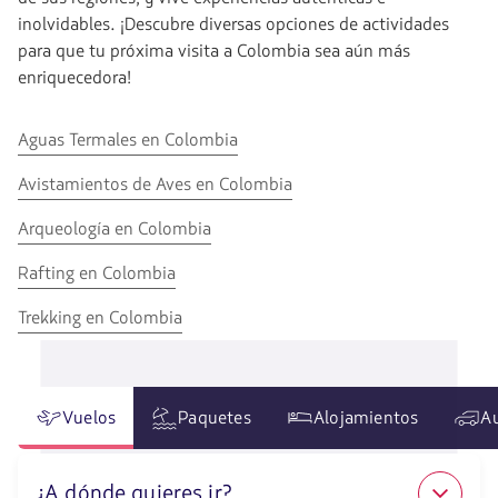
inolvidables. ¡Descubre diversas opciones de actividades
para que tu próxima visita a Colombia sea aún más
enriquecedora!
Ir
Aguas Termales en Colombia
a
Ir
Avistamientos de Aves en Colombia
Aguas
a
Termales
Ir
Arqueología en Colombia
Avistamientos
en
a
de
Colombia
Ir
Rafting en Colombia
Arqueología
Aves
a
en
en
Ir
Trekking en Colombia
Rafting
Colombia
Colombia
a
en
Trekking
Colombia
en
Vuelos
Paquetes
Alojamientos
A
Colombia
¿A dónde quieres ir?