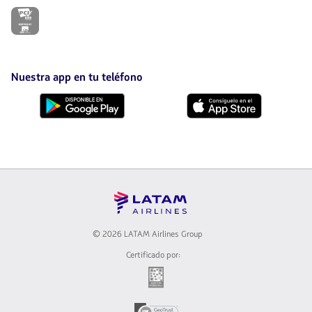
El
enlace
se
abrirá
en
nueva
Nuestra app en tu teléfono
pestaña.
Descárgala
Descárgala
desde
desde
Google
AppStore
Play
© 2026 LATAM Airlines Group
Certificado por:
El
enlace
se
El
abrirá