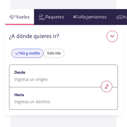
Vuelos
Paquetes
Alojamientos
A
¿A dónde quieres ir?
Ida y vuelta
Solo ida
Desde
1580
opciones
Hacia
disponibles.
Usa
las
1580
teclas
opciones
de
disponibles.
flechas