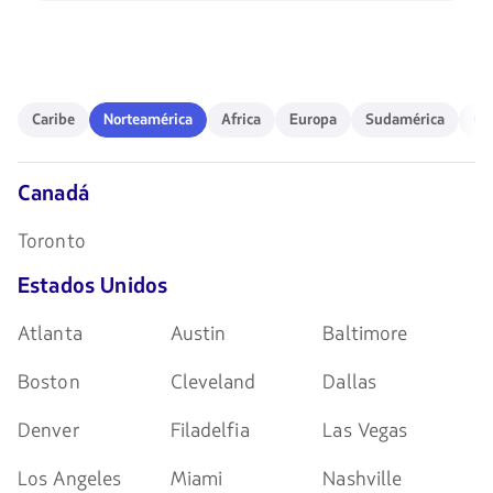
Usa
para
las
navegar
teclas
de
flechas
para
Caribe
Norteamérica
Africa
Europa
Sudamérica
Ocea
navegar
Caribe
Norteamérica
Africa
Europa
Sudamérica
Oc
Canadá
Toronto
Estados Unidos
Atlanta
Austin
Baltimore
Boston
Cleveland
Dallas
Denver
Filadelfia
Las Vegas
Los Angeles
Miami
Nashville