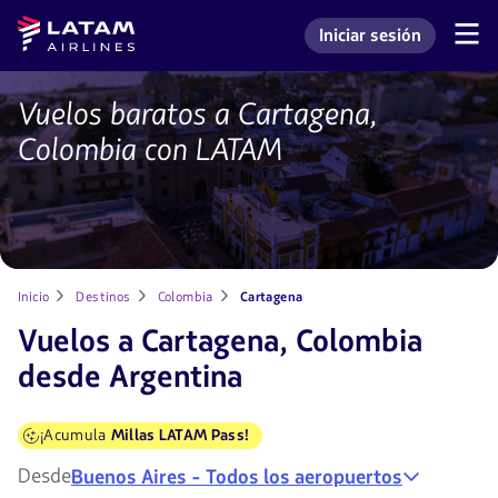
Saltar
Saltar al
Latam
Iniciar sesión
al
contenido
Navegación
Ingresar a mi cuenta L
Airlines
de
menú.
principal.
secciones
de
Vuelos baratos a Cartagena,
Vuelos
usuario.
a
Colombia con LATAM
Cartagena
Inicio
Destinos
Colombia
Cartagena
Vuelos a Cartagena, Colombia
desde Argentina
¡Acumula
Millas LATAM Pass!
Desde
Buenos Aires - Todos los aeropuertos