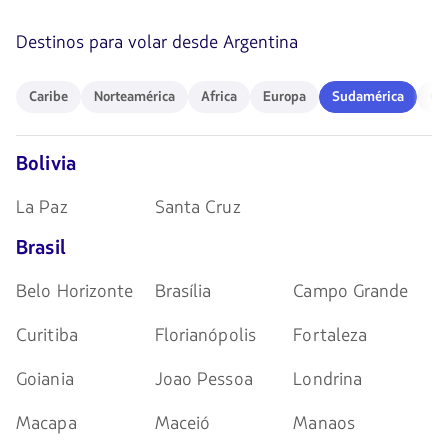
teclas
de
Destinos para volar desde Argentina
flechas
para
navegar
Caribe
Norteamérica
Africa
Europa
Sudamérica
Ocea
Caribe
Norteamérica
Africa
Europa
Sudamérica
Oc
Bolivia
La Paz
Santa Cruz
Brasil
Belo Horizonte
Brasília
Campo Grande
Curitiba
Florianópolis
Fortaleza
Goiania
Joao Pessoa
Londrina
Macapa
Maceió
Manaos