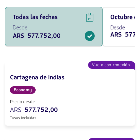
Ver
Viaja
Todas las fechas
octubre 
ofertas
en
de
octubre
Desde
Desde
vuelos
de
ARS 577.
ARS 577.752,00
para
2026
todas
desde
las
577752
fechas
ARS
desde
577752
Vuelo con conexión
ARS.
Cartagena de Indias
Economy
Precio desde
ARS
577.752,00
Tasas incluidas