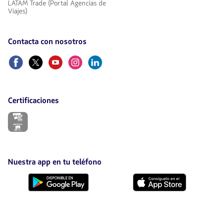
LATAM Trade (Portal Agencias de
Viajes)
Contacta con nosotros
Facebook
Twitter
Youtube
Instagram
Linkedin
Certificaciones
El
enlace
se
abrirá
en
nueva
Nuestra app en tu teléfono
pestaña.
Descárgala
Descárgala
desde
desde
Google
AppStore
Play