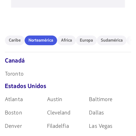
de
disponibles.
flechas
Usa
para
las
navegar
teclas
de
flechas
para
Caribe
Norteamérica
Africa
Europa
Sudamérica
Ocea
navegar
Caribe
Norteamérica
Africa
Europa
Sudamérica
Oc
Canadá
Toronto
Estados Unidos
Atlanta
Austin
Baltimore
Boston
Cleveland
Dallas
Denver
Filadelfia
Las Vegas