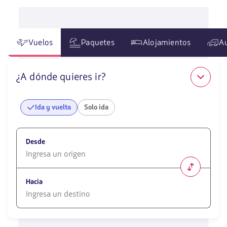
Vuelos
Paquetes
Alojamientos
A
¿A dónde quieres ir?
Ida y vuelta
Solo ida
Desde
1580
opciones
Hacia
disponibles.
Usa
las
1580
teclas
opciones