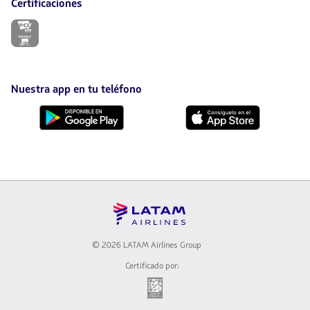
Certificaciones
El
enlace
se
abrirá
en
nueva
Nuestra app en tu teléfono
pestaña.
Descárgala
Descárgala
desde
desde
Google
AppStore
Play
© 2026 LATAM Airlines Group
Certificado por:
El
enlace
se