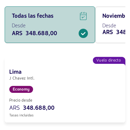
Ver
Viaja
Todas las fechas
noviembr
ofertas
en
de
noviembre
Desde
Desde
vuelos
de
ARS 348.
ARS 348.688,00
para
2026
todas
desde
las
348688
fechas
ARS
desde
348688
Vuelo directo
ARS.
Lima
J Chavez Intl.
Economy
Precio desde
ARS
348.688,00
Tasas incluidas