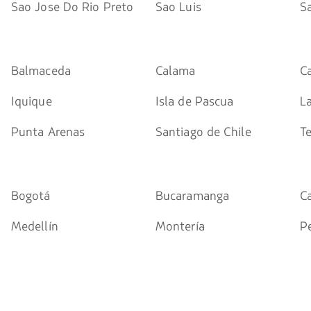
Sao Jose Do Rio Preto
Sao Luis
S
Balmaceda
Calama
C
Iquique
Isla de Pascua
L
Punta Arenas
Santiago de Chile
T
Bogotá
Bucaramanga
Ca
Medellín
Montería
Pe