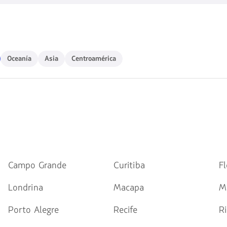
disponibles.
Usa
las
teclas
de
flechas
Oceanía
Asia
Centroamérica
para
Oceanía
Asia
Centroamérica
navegar
Campo Grande
Curitiba
Fl
Londrina
Macapa
M
Porto Alegre
Recife
R