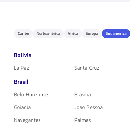
disponibles.
Usa
las
teclas
de
flechas
Caribe
Norteamérica
Africa
Europa
Sudamérica
para
Caribe
Norteamérica
Africa
Europa
Sudamérica
navegar
Bolivia
La Paz
Santa Cruz
Brasil
Belo Horizonte
Brasília
Goiania
Joao Pessoa
Navegantes
Palmas