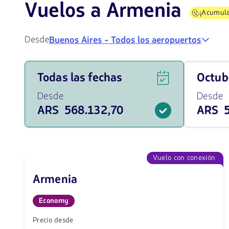
Vuelos a Armenia
¡Acumul
Desde
Buenos Aires - Todos los aeropuertos
Ver
Viaja
Todas las fechas
octu
ofertas
en
de
octubre
Desde
Desde
vuelos
de
ARS 568.132,70
ARS 5
para
2026
todas
desde
las
568132.
fechas
ARS
desde
568132.7
Vuelo con conexión
ARS.
Armenia
Economy
Precio desde