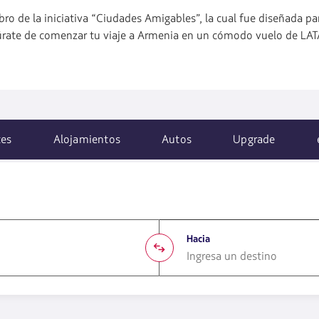
ro de la iniciativa “Ciudades Amigables”, la cual fue diseñada par
gúrate de comenzar tu viaje a Armenia en un cómodo vuelo de LA
tes
Alojamientos
Autos
Upgrade
Hacia
1580
opciones