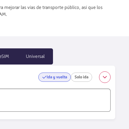
a mejorar las vías de transporte público, así que los
TAM.
eSIM
Universal
Ida y vuelta
Solo ida