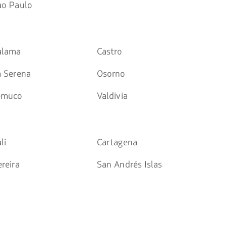
ao Paulo
alama
Castro
a Serena
Osorno
emuco
Valdivia
li
Cartagena
reira
San Andrés Islas