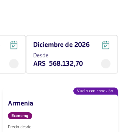
Viaja
6
diciembre de 2026
en
diciembre
Desde
de
ARS 568.132,70
2026
desde
568132.7
ARS
Vuelo con conexión
Armenia
Economy
Precio desde