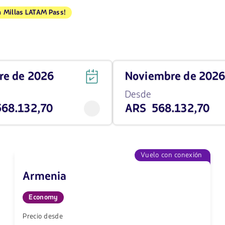
a
Millas LATAM Pass!
Viaja
bre de 2026
noviembre de 202
en
noviembre
Desde
de
68.132,70
ARS 568.132,70
2026
desde
7
568132.7
ARS
Vuelo con conexión
Armenia
Economy
Precio desde