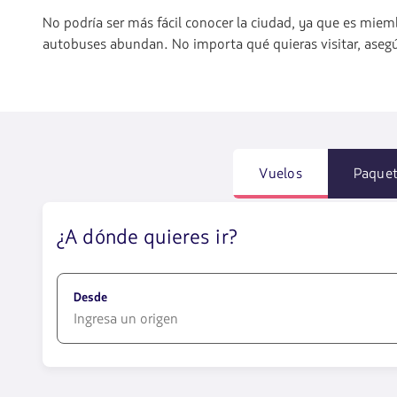
No podría ser más fácil conocer la ciudad, ya que es miemb
autobuses abundan. No importa qué quieras visitar, ase
Vuelos
Paque
¿A dónde quieres ir?
Desde
1580
opciones