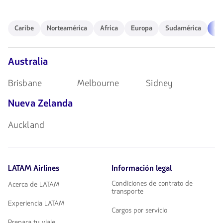
para
las
navegar
teclas
de
Caribe
Norteamérica
Africa
Europa
Sudamérica
Ocea
Caribe
Norteamérica
Africa
Europa
Sudamérica
Oc
flechas
para
navegar
Australia
Brisbane
Melbourne
Sidney
Nueva Zelanda
Auckland
LATAM Airlines
Información legal
Condiciones de contrato de
Acerca de LATAM
transporte
Experiencia LATAM
Cargos por servicio
Prepara tu viaje