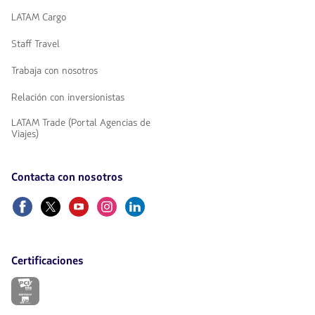
LATAM Cargo
Staff Travel
Trabaja con nosotros
Relación con inversionistas
LATAM Trade (Portal Agencias de
Viajes)
Contacta con nosotros
Facebook
Twitter
Youtube
Instagram
Linkedin
Certificaciones
El
enlace
se