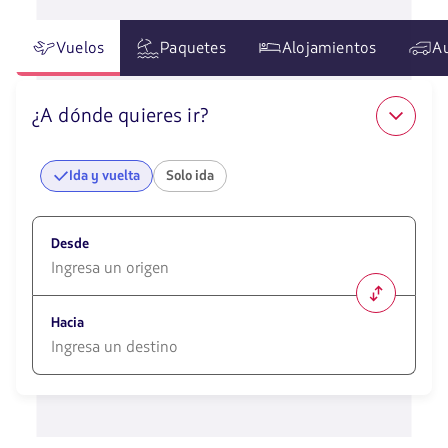
Vuelos
Paquetes
Alojamientos
A
¿A dónde quieres ir?
Ida y vuelta
Solo ida
Desde
1580
opciones
Hacia
disponibles.
Usa
las
1580
teclas
opciones
de
disponibles.
flechas
Usa