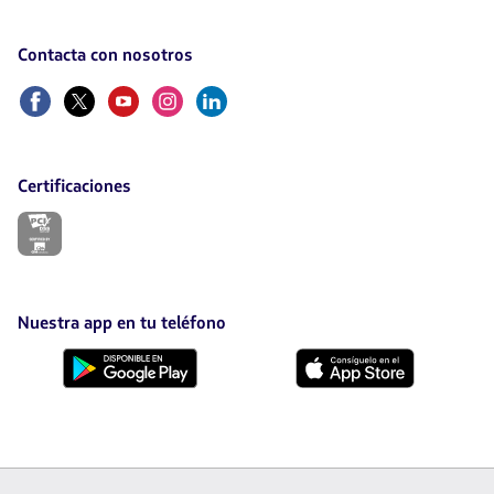
Contacta con nosotros
Facebook
Twitter
Youtube
Instagram
Linkedin
Certificaciones
El
enlace
se
abrirá
en
nueva
Nuestra app en tu teléfono
pestaña.
Descárgala
Descárgala
desde
desde
Google
AppStore
Play