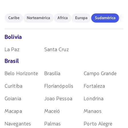
de
flechas
para
Caribe
Norteamérica
Africa
Europa
Sudamérica
Ocea
navegar
Caribe
Norteamérica
Africa
Europa
Sudamérica
Oc
Bolivia
La Paz
Santa Cruz
Brasil
Belo Horizonte
Brasília
Campo Grande
Curitiba
Florianópolis
Fortaleza
Goiania
Joao Pessoa
Londrina
Macapa
Maceió
Manaos
Navegantes
Palmas
Porto Alegre