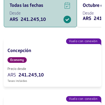
Ver
Viaja
Todas las fechas
octubre 
ofertas
en
de
octubre
Desde
Desde
vuelos
de
ARS 241.
ARS 241.245,10
para
2026
todas
desde
las
241245.1
fechas
ARS
desde
241245.1
Vuelo con conexión
ARS.
Concepción
Economy
Precio desde
ARS
241.245,10
Tasas incluidas
Vuelo con conexión