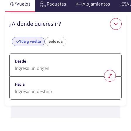
Vuelos
Paquetes
Alojamientos
A
¿A dónde quieres ir?
Ida y vuelta
Solo ida
Desde
1580
opciones
Hacia
disponibles.
Usa
las
1580
teclas
opciones
de
disponibles.
flechas
Usa
para
las
navegar
teclas