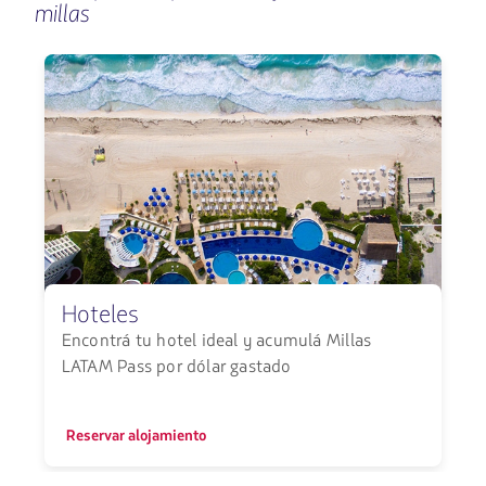
para
millas
navegar
Hoteles
Encontrá tu hotel ideal y acumulá Millas
E
LATAM Pass por dólar gastado
Reservar alojamiento