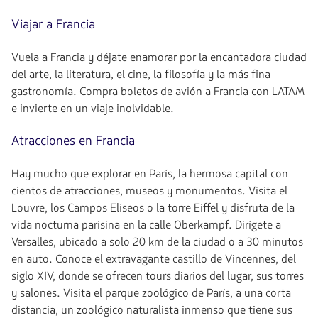
null.
Ida
y
Viajar a Francia
vuelta
en
Vuela a Francia y déjate enamorar por la encantadora ciudad
cabina
Premium
del arte, la literatura, el cine, la filosofía y la más fina
Business.
gastronomía. Compra boletos de avión a Francia con LATAM
Vuelo
e invierte en un viaje inolvidable.
con
conexión
desde
Atracciones en Francia
8519278.3,
Tasas
incluidas.
Hay mucho que explorar en París, la hermosa capital con
null.
cientos de atracciones, museos y monumentos. Visita el
Louvre, los Campos Elíseos o la torre Eiffel y disfruta de la
vida nocturna parisina en la calle Oberkampf. Dirígete a
Versalles, ubicado a solo 20 km de la ciudad o a 30 minutos
en auto. Conoce el extravagante castillo de Vincennes, del
siglo XIV, donde se ofrecen tours diarios del lugar, sus torres
y salones. Visita el parque zoológico de París, a una corta
distancia, un zoológico naturalista inmenso que tiene sus