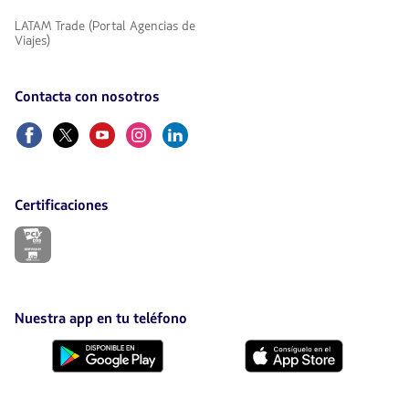
LATAM Trade (Portal Agencias de
Viajes)
Contacta con nosotros
Facebook
Twitter
Youtube
Instagram
Linkedin
Certificaciones
El
enlace
se
abrirá
en
nueva
Nuestra app en tu teléfono
pestaña.
Descárgala
Descárgala
desde
desde
Google
AppStore