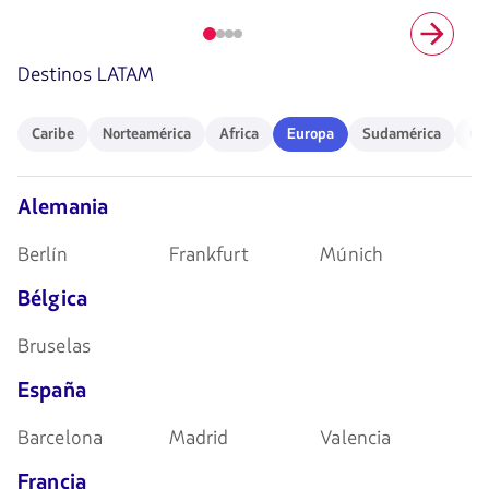
Elemento
número
Destinos LATAM
1
de
4
Caribe
Norteamérica
Africa
Europa
Sudamérica
Ocea
Caribe
Norteamérica
Africa
Europa
Sudamérica
Oc
Alemania
Berlín
Frankfurt
Múnich
Bélgica
Bruselas
España
Barcelona
Madrid
Valencia
Francia