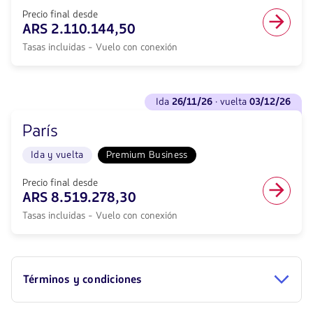
vuelta
vuelta
<strong>14/11/26</strong>
Precio final desde
en
con
ARS 2.110.144,50
cabina
null
Economy.
Tasas incluidas - Vuelo con conexión
de
Vuelo
descuento.
con
Desde
conexión
Buenos
Ver
desde
Aires
ida
26/11/26
· vuelta
03/12/26
vuelos
2100066.2,
hacia
para
Tasas
París.
París
Ida
incluidas.
Vuelo
<strong>26/11/26</strong>
null.
Ida
Ida y vuelta
Premium Business
·
y
vuelta
vuelta
<strong>03/12/26</strong>
Precio final desde
en
con
ARS 8.519.278,30
cabina
null
Economy.
Tasas incluidas - Vuelo con conexión
de
Vuelo
descuento.
con
Desde
conexión
Buenos
desde
Aires
2110144.5,
Términos y condiciones
hacia
Tasas
París.
incluidas.
Vuelo