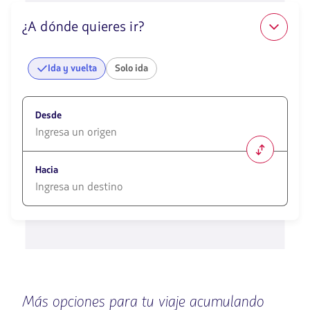
¿A dónde quieres ir?
Ida y vuelta
Solo ida
Desde
1580
opciones
Hacia
disponibles.
Usa
las
1580
teclas
opciones
de
disponibles.
flechas
Usa
para
las
navegar
teclas
de
Más opciones para tu viaje acumulando
flechas