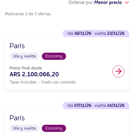
Ordenar por
Menor precio
Mostrando 3 de 3 ofertas
Ver
ida
16/11/26
· vuelta
23/11/26
vuelos
para
París
Ida
<strong>16/11/26</strong>
Ida y vuelta
Economy
·
vuelta
<strong>23/11/26</strong>
Precio final desde
con
ARS 2.100.066,20
null
Tasas incluidas - Vuelo con conexión
de
descuento.
Desde
Buenos
Ver
Aires
ida
07/11/26
· vuelta
14/11/26
vuelos
hacia
para
París.
París
Ida
Vuelo
<strong>07/11/26</strong>
Ida
Ida y vuelta
Economy
·
y