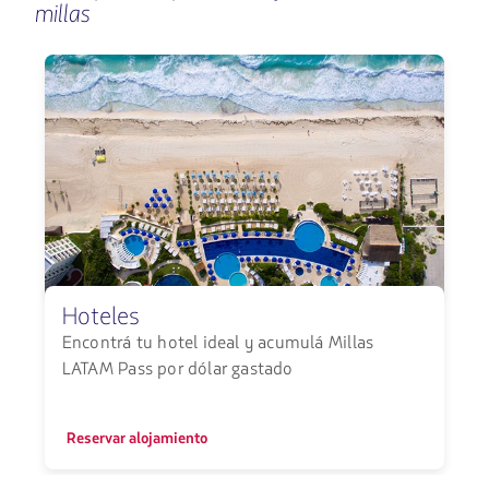
para
millas
navegar
Hoteles
Encontrá tu hotel ideal y acumulá Millas
E
LATAM Pass por dólar gastado
Reservar alojamiento