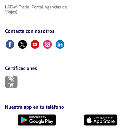
LATAM Trade (Portal Agencias de
Viajes)
Contacta con nosotros
Facebook
Twitter
Youtube
Instagram
Linkedin
Certificaciones
El
enlace
se
abrirá
en
nueva
Nuestra app en tu teléfono
pestaña.
Descárgala
Descárgala
desde
desde
Google
AppStore