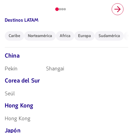
Elemento
número
Destinos LATAM
1
de
4
Caribe
Norteamérica
Africa
Europa
Sudamérica
Ocea
Caribe
Norteamérica
Africa
Europa
Sudamérica
Oc
China
Pekín
Shangai
Corea del Sur
Seúl
Hong Kong
Hong Kong
Japón