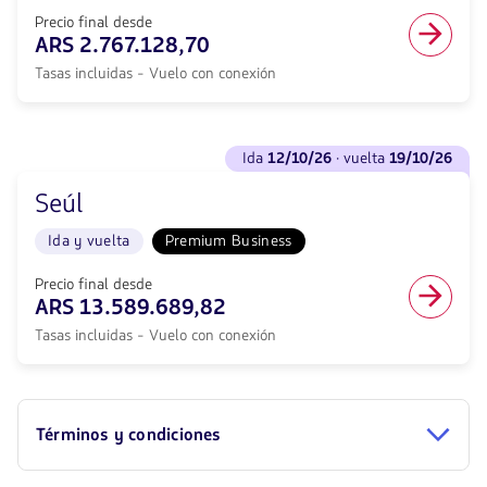
vuelta
vuelta
<strong>23/10/26</strong>
Precio final desde
en
con
ARS 2.767.128,70
cabina
null
Economy.
Tasas incluidas - Vuelo con conexión
de
Vuelo
descuento.
con
Desde
conexión
Buenos
Ver
desde
Aires
ida
12/10/26
· vuelta
19/10/26
vuelos
2767103.6,
hacia
para
Tasas
Seúl.
Seúl
Ida
incluidas.
Vuelo
<strong>12/10/26</strong>
null.
Ida
Ida y vuelta
Premium Business
·
y
vuelta
vuelta
<strong>19/10/26</strong>
Precio final desde
en
con
ARS 13.589.689,82
cabina
null
Economy.
Tasas incluidas - Vuelo con conexión
de
Vuelo
descuento.
con
Desde
conexión
Buenos
desde
Aires
2767128.7,
Términos y condiciones
hacia
Tasas
Seúl.
incluidas.
Vuelo