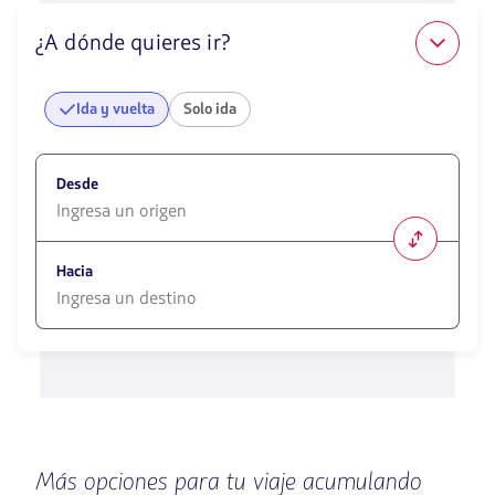
¿A dónde quieres ir?
Ida y vuelta
Solo ida
Desde
1580
opciones
Hacia
disponibles.
Usa
las
1580
teclas
opciones
de
disponibles.
flechas
Usa
para
las
navegar
teclas
de
Más opciones para tu viaje acumulando
flechas