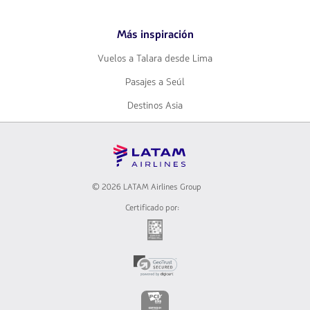
Play
Más inspiración
Vuelos a Talara desde Lima
Pasajes a Seúl
Destinos Asia
© 2026 LATAM Airlines Group
Certificado por:
El
enlace
se
El
abrirá
enlace
en
se
nueva
El
abrirá
pestaña.
enlace