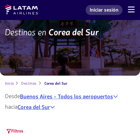
Saltar
Saltar al
Latam
Iniciar sesión
al
contenido
Navegación
Ingresar a mi cuenta L
Airlines
de
menú.
principal.
secciones
de
Vuelos
Destinos en
Corea del Sur
usuario.
a
Corea
del
Sur
Inicio
Destinos
Corea del Sur
Desde
Buenos Aires - Todos los aeropuertos
hacia
Corea del Sur
Filtros