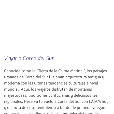
null.
Ida
y
vuelta
en
cabina
Premium
Business.
Vuelo
con
conexión
desde
13589689.82,
Viajar a Corea del Sur
Tasas
incluidas.
null.
Conocida como la “Tierra de la Calma Matinal”, los paisajes
urbanos de Corea del Sur fusionan arquitectura antigua y
moderna con las últimas tendencias culturales a nivel
mundial. Aquí, los viajeros disfrutan de montañas
majestuosas, tradiciones confucianas y deliciosos tés
regionales. Reserva tu vuelo a Corea del Sur con LATAM hoy
y disfruta de entretenimiento a bordo de primera categoría
en una de las aerolíneas más sustentables del mundo.