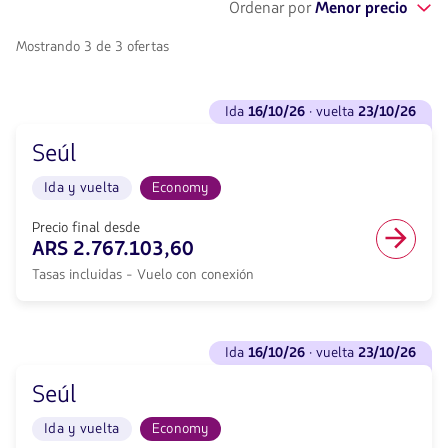
Ordenar por
Menor precio
Mostrando 3 de 3 ofertas
Ver
ida
16/10/26
· vuelta
23/10/26
vuelos
para
Seúl
Ida
<strong>16/10/26</strong>
Ida y vuelta
Economy
·
vuelta
<strong>23/10/26</strong>
Precio final desde
con
ARS 2.767.103,60
null
Tasas incluidas - Vuelo con conexión
de
descuento.
Desde
Buenos
Ver
Aires
ida
16/10/26
· vuelta
23/10/26
vuelos
hacia
para
Seúl.
Seúl
Ida
Vuelo
<strong>16/10/26</strong>
Ida
Ida y vuelta
Economy
·
y