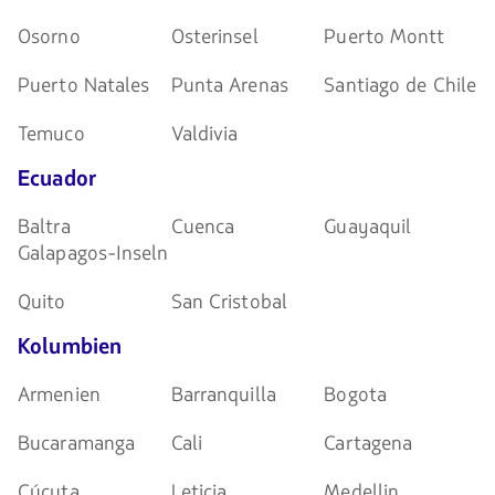
Osorno
Osterinsel
Puerto Montt
Puerto Natales
Punta Arenas
Santiago de Chile
Temuco
Valdivia
Ecuador
Baltra
Cuenca
Guayaquil
Galapagos-Inseln
Quito
San Cristobal
Kolumbien
Armenien
Barranquilla
Bogota
Bucaramanga
Cali
Cartagena
Cúcuta
Leticia
Medellin