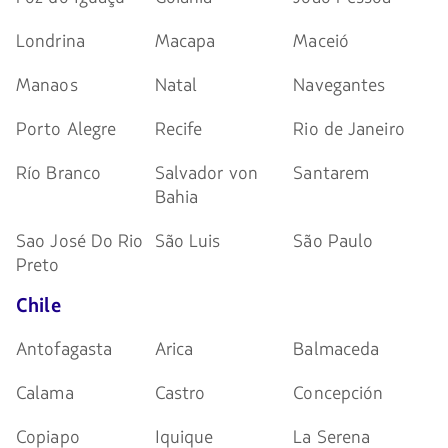
Londrina
Macapa
Maceió
Manaos
Natal
Navegantes
Porto Alegre
Recife
Rio de Janeiro
Río Branco
Salvador von
Santarem
Bahia
Sao José Do Rio
São Luis
São Paulo
Preto
Chile
Antofagasta
Arica
Balmaceda
Calama
Castro
Concepción
Copiapo
Iquique
La Serena