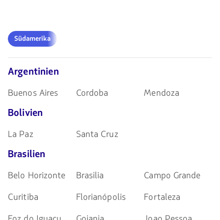
navegar
teclas
de
flechas
para
Südamerika
navegar
Südamerika
Argentinien
Buenos Aires
Cordoba
Mendoza
Bolivien
La Paz
Santa Cruz
Brasilien
Belo Horizonte
Brasilia
Campo Grande
Curitiba
Florianópolis
Fortaleza
Foz do Iguaçu
Goiania
Joao Pessoa