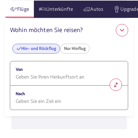
Flüge
Unterkünfte
Autos
Upgrad
Wohin möchten Sie reisen?
Hin- und Rückflug
Nur Hinflug
Von
1580
opciones
Nach
disponibles.
Usa
las
1580
teclas
opciones
de
disponibles.
flechas
Usa
para
las