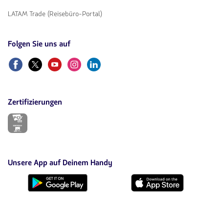
LATAM Trade (Reisebüro-Portal)
Folgen Sie uns auf
Facebook
Twitter
Youtube
Instagram
Linkedin
Zertifizierungen
Der
Link
wird
in
einem
neuen
Unsere App auf Deinem Handy
Tab
geöffnet.
Lade
sie
von
Google