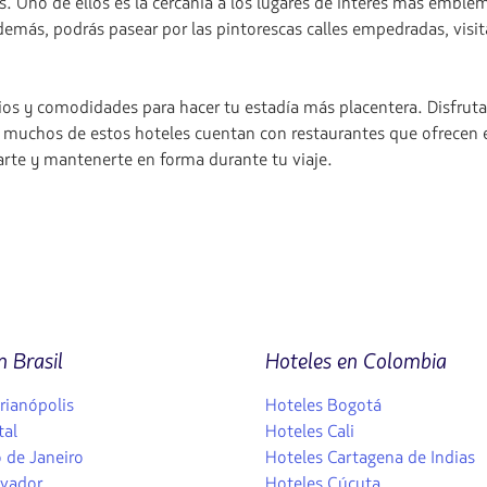
s. Uno de ellos es la cercanía a los lugares de interés más embl
ás, podrás pasear por las pintorescas calles empedradas, visita
os y comodidades para hacer tu estadía más placentera. Disfruta
uchos de estos hoteles cuentan con restaurantes que ofrecen exq
arte y mantenerte en forma durante tu viaje.
n Brasil
Hoteles en Colombia
rianópolis
Hoteles Bogotá
tal
Hoteles Cali
 de Janeiro
Hoteles Cartagena de Indias
lvador
Hoteles Cúcuta