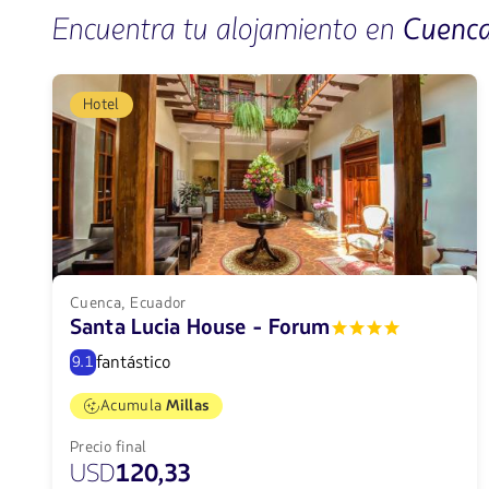
Encuentra tu alojamiento en
Cuenc
Hotel
Cuenca, Ecuador
Santa Lucia House - Forum
fantástico
9.1
Acumula
Millas
Precio final
USD
120,33