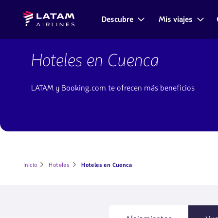
Saltar
Saltar al
Latam
al
contenido
Descubre
Mis viajes
Navegación
Airlines
menú.
principal.
de
secciones
Hoteles
de
en
Hoteles en Cuenca
usuario.
Cuenca
LATAM y Booking.com te ofrecen más beneficios
Inicio
Hoteles
Hoteles en Cuenca