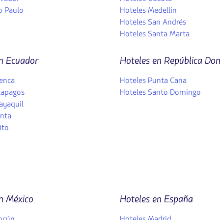
o Paulo
Hoteles Medellín
Hoteles San Andrés
Hoteles Santa Marta
n Ecuador
Hoteles en República Do
enca
Hoteles Punta Cana
lapagos
Hoteles Santo Domingo
ayaquil
nta
ito
n México
Hoteles en España
ncún
Hoteles Madrid