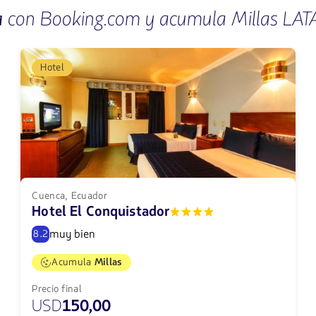
a
con Booking.com y acumula Millas LA
Hotel
Cuenca, Ecuador
Hotel El Conquistador
muy bien
8.2
Acumula
Millas
Precio final
USD
150,00