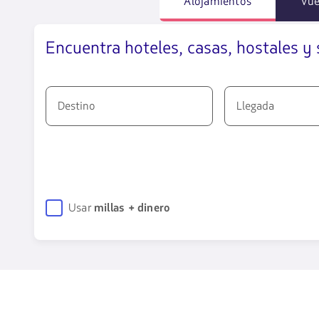
Alojamientos
Vue
Encuentra hoteles, casas, hostales y 
Destino
Llegada
2260
opciones
disponibles.
Usa
las
Usar
millas + dinero
teclas
de
flechas
para
navegar