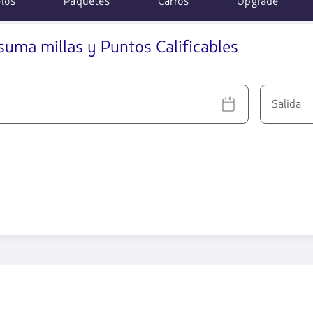
los
Paquetes
Carros
Upgrade
suma millas y Puntos Calificables
Salida