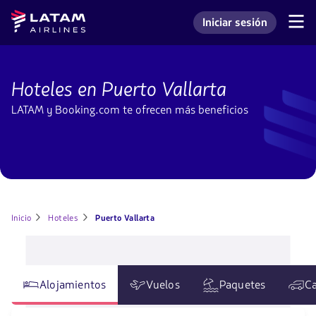
Saltar
Saltar al
Latam
Iniciar sesión
al
contenido
Navegación
Ingresar a mi cuenta L
Airlines
de
menú.
principal.
secciones
de
Hoteles
usuario.
en
Hoteles en Puerto Vallarta
Puerto
Vallarta
LATAM y Booking.com te ofrecen más beneficios
Inicio
Hoteles
Puerto Vallarta
Alojamientos
Vuelos
Paquetes
Ca