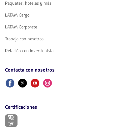
Paquetes, hoteles y más
LATAM Cargo
LATAM Corporate
Trabaja con nosotros
Relación con inversionistas
Contacta con nosotros
Facebook
Twitter
Youtube
Instagram
Certificaciones
El
enlace
se
abrirá
en