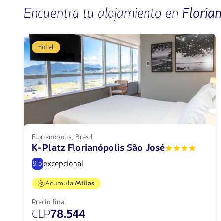
Encuentra tu alojamiento en
Floria
Hotel
Florianópolis, Brasil
K-Platz Florianópolis São José
excepcional
9.5
Acumula
Millas
Precio final
CLP
78.544