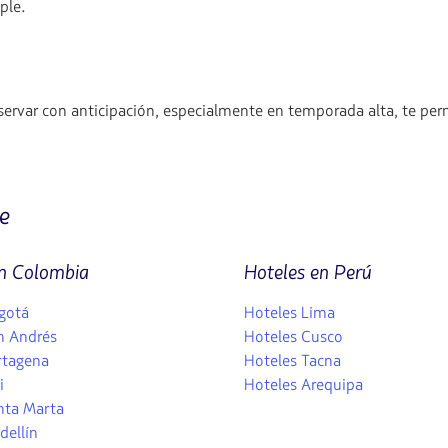
ple.
servar con anticipación, especialmente en temporada alta, te perm
e
en Colombia
Hoteles en Perú
gotá
Hoteles Lima
n Andrés
Hoteles Cusco
rtagena
Hoteles Tacna
i
Hoteles Arequipa
nta Marta
dellín