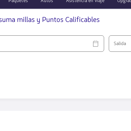
Paquetes
Autos
Asistencia en viaje
Upgra
suma millas y Puntos Calificables
Salida