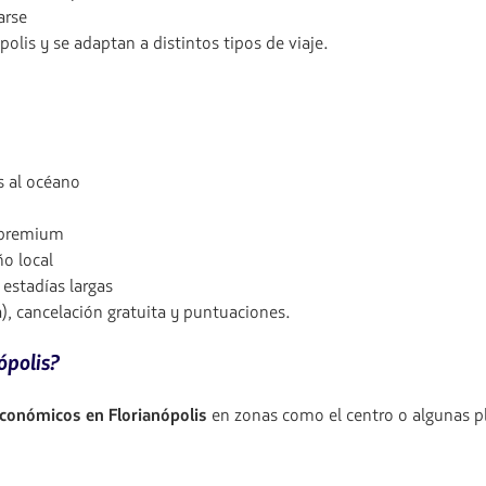
arse
olis y se adaptan a distintos tipos de viaje.
s al océano
s premium
o local
 estadías largas
na), cancelación gratuita y puntuaciones.
ópolis?
económicos en Florianópolis
en zonas como el centro o algunas pl