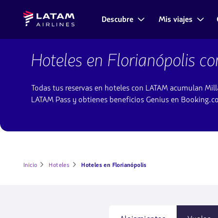
Saltar
Saltar al
Latam
al
contenido
Descubre
Mis viajes
Navegación
Airlines
menú.
principal.
de
secciones
Hoteles
de
en
Hoteles en Florianópolis 
usuario.
Florianópolis
Todas tus reservas en hoteles con LATAM acumulan Mill
LATAM Pass y obtienes beneficios Genius en Booking.
Inicio
Hoteles
Hoteles en Florianópolis