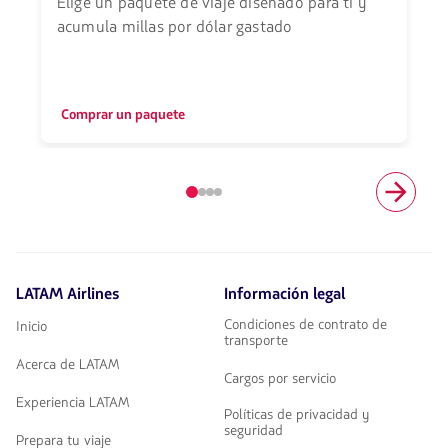
Elige un paquete de viaje diseñado para ti y
acumula millas por dólar gastado
Comprar un paquete
Elemento
número
1
de
4
LATAM Airlines
Información legal
Condiciones de contrato de
Inicio
transporte
Acerca de LATAM
Cargos por servicio
Experiencia LATAM
Políticas de privacidad y
seguridad
Prepara tu viaje