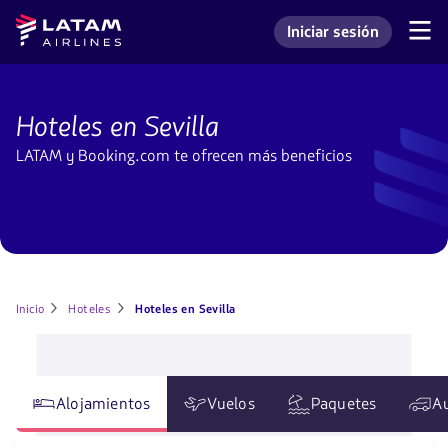
Saltar
Saltar al
Latam
Iniciar sesión
al
contenido
Navegación
Ingresar a mi cuenta L
Airlines
de
menú.
principal.
secciones
de
Hoteles
usuario.
en
Hoteles en Sevilla
Sevilla
LATAM y Booking.com te ofrecen más beneficios
Inicio
Hoteles
Hoteles en Sevilla
Alojamientos
Vuelos
Paquetes
A