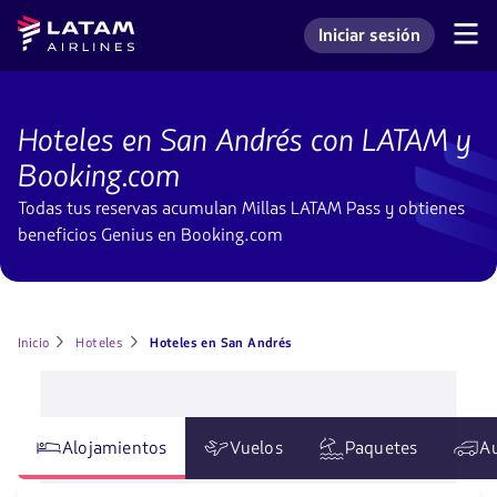
Saltar
Saltar al
Latam
Iniciar sesión
al
contenido
Navegación
Ingresar a mi cuenta L
Airlines
de
menú.
principal.
secciones
de
Hoteles
usuario.
en
Hoteles en San Andrés con LATAM y
San
Andrés
Booking.com
Todas tus reservas acumulan Millas LATAM Pass y obtienes
beneficios Genius en Booking.com
Inicio
Hoteles
Hoteles en San Andrés
Alojamientos
Vuelos
Paquetes
A