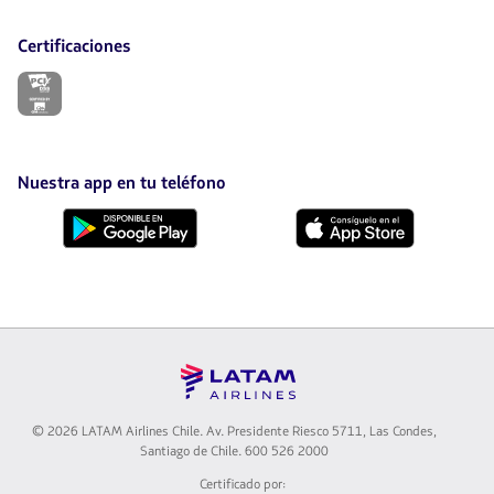
Certificaciones
El
enlace
se
abrirá
en
nueva
Nuestra app en tu teléfono
pestaña.
Descárgala
Descárgala
desde
desde
Google
AppStore
Play
© 2026 LATAM Airlines Chile. Av. Presidente Riesco 5711, Las Condes,
Santiago de Chile. 600 526 2000
Certificado por: