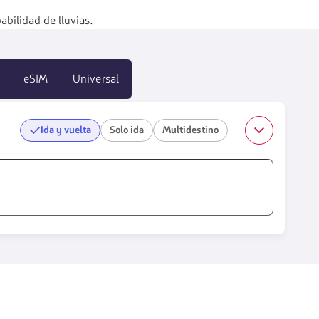
bilidad de lluvias.
eSIM
Universal
Ida y vuelta
Solo ida
Multidestino