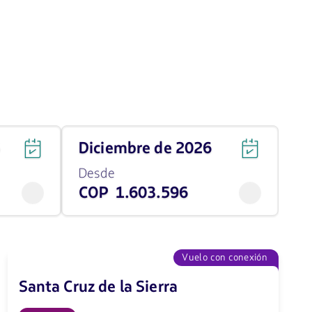
Viaja
6
diciembre de 2026
en
diciembre
Desde
de
COP 1.603.596
2026
desde
1603596
COP
Vuelo con conexión
Santa Cruz de la Sierra