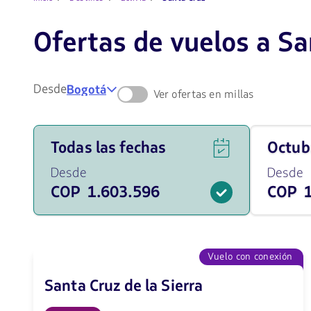
Ofertas de vuelos a Sa
Desde
Bogotá
Ver ofertas en millas
Ver
Viaja
Todas las fechas
octu
ofertas
en
de
octubre
Desde
Desde
vuelos
de
COP 1.603.596
COP 1
para
2026
todas
desde
las
1603596
fechas
COP
desde
1603596
Vuelo con conexión
COP.
Santa Cruz de la Sierra