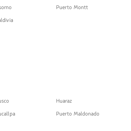
sorno
Puerto Montt
ldivia
usco
Huaraz
ucallpa
Puerto Maldonado