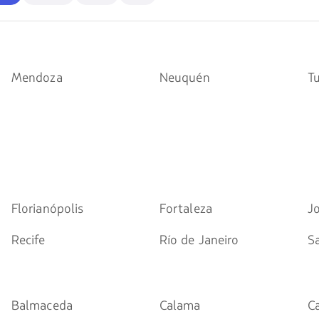
flechas
para
navegar
Mendoza
Neuquén
T
Florianópolis
Fortaleza
J
Recife
Río de Janeiro
S
Balmaceda
Calama
C