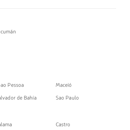
ucumán
oao Pessoa
Maceió
alvador de Bahía
Sao Paulo
alama
Castro