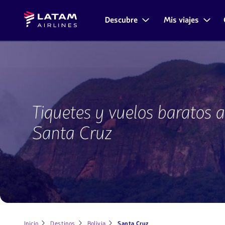
Saltar
Saltar al
Latam
al
contenido
Descubre
Mis viajes
Navegación
Airlines
menú.
principal.
de
secciones
de
usuario.
Vuelos
a
Tiquetes y vuelos baratos a
Santa
Cruz
Santa Cruz
Inicio
Destinos
Bolivia
Santa Cruz