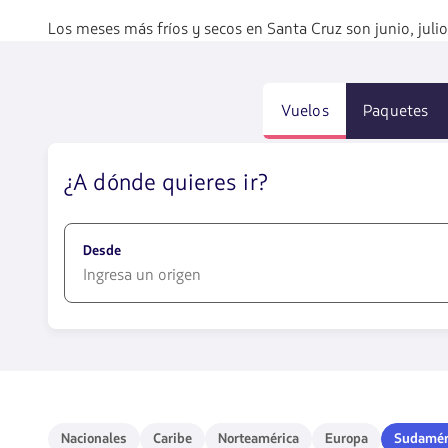
Los meses más fríos y secos en Santa Cruz son junio, juli
Vuelos
Paquetes
¿A dónde quieres ir?
Desde
1580
opciones
disponibles.
Usa
las
teclas
Nacionales
Caribe
Norteamérica
Europa
Sudaméri
Nacionales
Caribe
Norteamérica
Europa
Sudamér
de