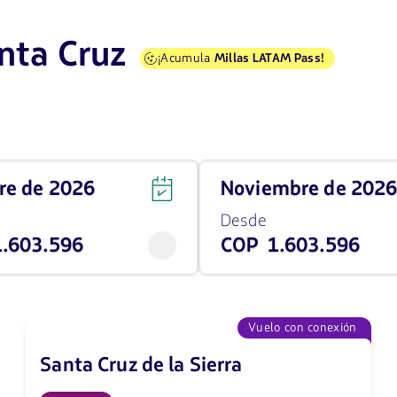
nta Cruz
¡Acumula
Millas LATAM Pass!
Viaja
bre de 2026
noviembre de 202
en
noviembre
Desde
de
.603.596
COP 1.603.596
2026
desde
1603596
COP
Vuelo con conexión
Santa Cruz de la Sierra