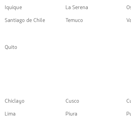
Iquique
La Serena
O
Santiago de Chile
Temuco
Va
Quito
Chiclayo
Cusco
C
Lima
Piura
P