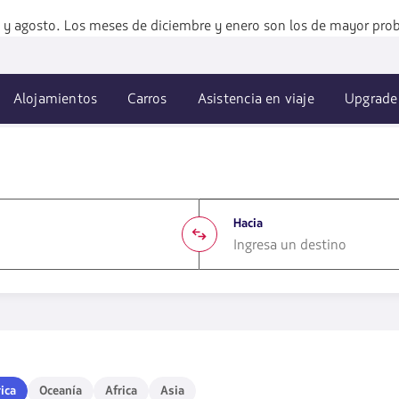
o y agosto. Los meses de diciembre y enero son los de mayor proba
Alojamientos
Carros
Asistencia en viaje
Upgrade
Hacia
1580
opciones
disponibles.
Usa
las
teclas
ca
Oceanía
Africa
Asia
ica
Oceanía
Africa
Asia
de