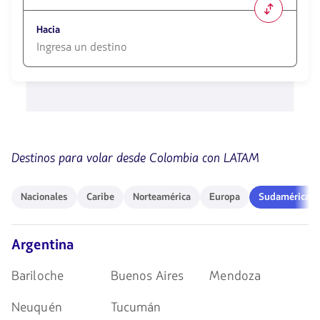
1580
opciones
Hacia
disponibles.
Usa
las
1580
teclas
opciones
de
disponibles.
flechas
Usa
para
las
navegar
teclas
de
Destinos para volar desde Colombia con LATAM
flechas
para
navegar
Nacionales
Caribe
Norteamérica
Europa
Sudamérica
Nacionales
Caribe
Norteamérica
Europa
Sudamérica
Argentina
Bariloche
Buenos Aires
Mendoza
Neuquén
Tucumán