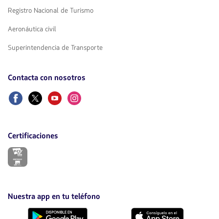
Registro Nacional de Turismo
Aeronáutica civil
Superintendencia de Transporte
Contacta con nosotros
Facebook
Twitter
Youtube
Instagram
Certificaciones
El
enlace
se
abrirá
en
nueva
Nuestra app en tu teléfono
pestaña.
Descárgala
Descárgala