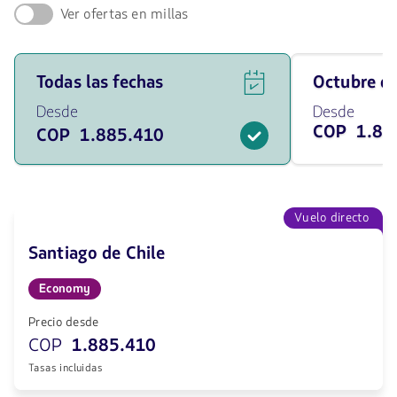
Ver ofertas en millas
Ver
Viaja
Todas las fechas
octubre 
ofertas
en
de
octubre
Desde
Desde
vuelos
de
COP 1.88
COP 1.885.410
para
2026
todas
desde
las
1885410
fechas
COP
desde
1885410
Vuelo directo
COP.
Santiago de Chile
Economy
Precio desde
COP
1.885.410
Tasas incluidas