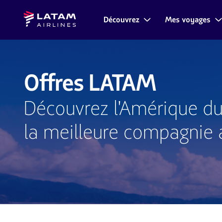
Aller
Aller au
Latam
au
contenu
Découvrez
Mes voyages
Navigation
Airlines
menu.
principal.
dans
les
sections
utilisateur.
Offres LATAM
Découvrez l'Amérique du
la meilleure compagnie 