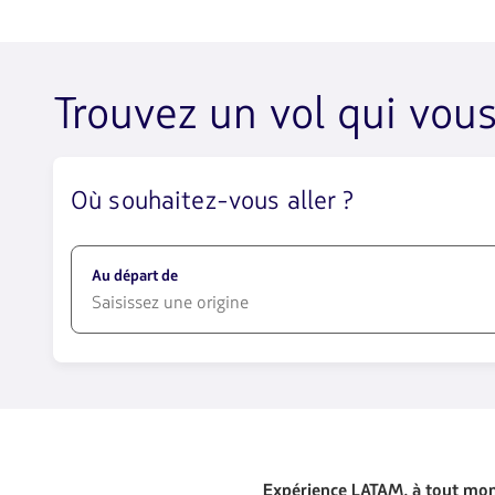
Trouvez un vol qui vou
Où souhaitez-vous aller ?
Au départ de
1580
opciones
disponibles.
Usa
las
teclas
de
Expérience LATAM, à tout mo