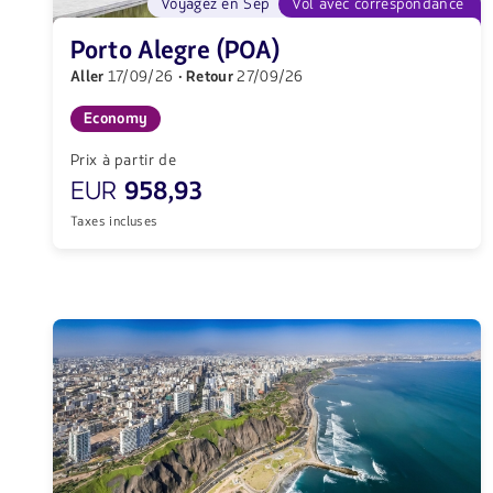
Voyagez en Sep
Vol avec correspondance
Porto Alegre (POA)
Aller
17/09/26
· Retour
27/09/26
Economy
Prix à partir de
EUR
958,93
Taxes incluses