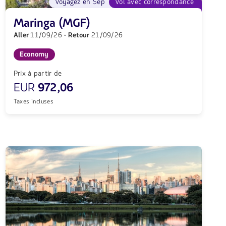
Voyagez en Sep
Vol avec correspondance
Maringa (MGF)
Aller
11/09/26
· Retour
21/09/26
Economy
Prix à partir de
EUR
972,06
Taxes incluses